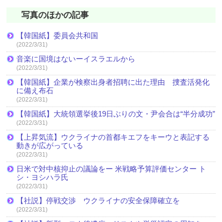
写真のほかの記事
【韓国紙】委員会共和国
(2022/3/31)
音楽に国境はないーイスラエルから
(2022/3/31)
【韓国紙】企業が検察出身者招聘に出た理由 捜査活発化
に備え布石
(2022/3/31)
【韓国紙】大統領選挙後19日ぶりの文・尹会合は“半分成功”
(2022/3/31)
【上昇気流】ウクライナの首都キエフをキーウと表記する
動きが広がっている
(2022/3/31)
日米で対中核抑止の議論をー 米戦略予算評価センター ト
シ・ヨシハラ氏
(2022/3/31)
【社説】停戦交渉 ウクライナの安全保障確立を
(2022/3/31)