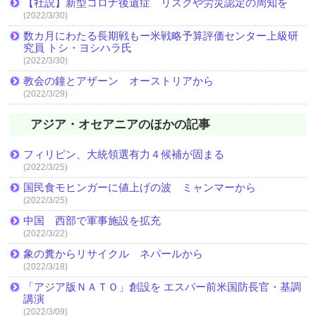
【社説】新型コロナ後遺症 リスクや労災認定の周知を
(2022/3/30)
数カ月にわたる長期戦もー米戦略予算評価センター上級研
究員 トシ・ヨシハラ氏
(2022/3/30)
教会の鐘とアザーン オーストリアから
(2022/3/29)
アジア・オセアニアのほかの記事
フィリピン、大統領選有力４候補が固まる
(2022/3/25)
国民食モヒンガーに値上げの波 ミャンマーから
(2022/3/25)
中国 西部で軍事施設を拡充
(2022/3/22)
象の糞からリサイクル ネパールから
(2022/3/18)
「アジア版ＮＡＴＯ」創設を エスパー前米国防長官・基調
講演
(2022/3/09)