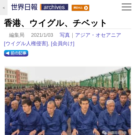
togg
＜
navi
香港、ウイグル、チベット
編集局 2021/1/03
写真
｜
アジア・オセアニア
[ウイグル人権侵害]
,
[会員向け]