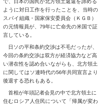
で、日本の国民が北方領土返還を諦める
ように対日工作を行ったことを、当時の
スパイ組織・国家保安委員会（ＫＧＢ）
の元情報員が、79年に亡命先の米国で証
言している。
日ソの平和条約交渉は不毛だったが、
今回の条約交渉は双方が経済協力など高
い潜在性を認め合いながらも、北方領土
に関してはソ連時代の56年共同宣言より
後退する恐れもある。
首相が年頭記者会見の中で北方領土に
住むロシア人住民について「帰属が変わ