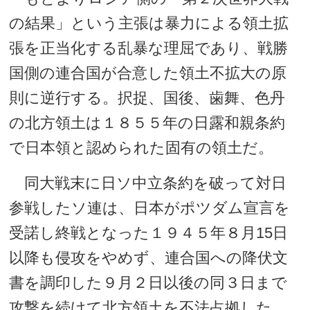
の結果」という主張は暴力による領土拡
張を正当化する乱暴な理屈であり、戦勝
国側の連合国が合意した領土不拡大の原
則に逆行する。択捉、国後、歯舞、色丹
の北方領土は１８５５年の日露和親条約
で日本領と認められた固有の領土だ。
同大戦末に日ソ中立条約を破って対日
参戦したソ連は、日本がポツダム宣言を
受諾し終戦となった１９４５年８月15日
以降も侵攻をやめず、連合国への降伏文
書を調印した９月２日以後の同３日まで
攻撃を続けて北方領土を不法占拠した。