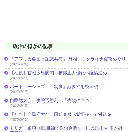
政治のほかの記事
「アフリカ各国と認識共有」 外相 ウクライナ侵攻めぐり
(2022/3/29)
【社説】首相広島訪問 核抑止力強化へ議論進めよ
(2022/3/27)
パートナーシップ 「制度」必要性を疑問視
(2022/3/17)
自民党大会 参院選勝利へ「先頭に立つ」
(2022/3/15)
【社説】自民党大会 国難克服へ覚悟持って対処を
(2022/3/15)
トリガー条項 国民目線で政治判断を－国民民主党 玉木雄一