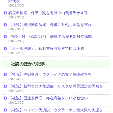
郎代表
(2022/3/09)
石垣市長選、保革共闘を退け中山義隆氏が４選
(2022/3/02)
【社説】経済安保法案 脅威に対処し国益を守れ
(2022/3/01)
｢自公」対「保革共闘｣、離島で広がる新対立構図
(2022/2/16)
「オール沖縄」、辺野古移設反対で自己矛盾
(2022/2/09)
社説のほかの記事
【社説】停戦交渉 ウクライナの安全保障確立を
(2022/3/31)
【社説】新型コロナ後遺症 リスクや労災認定の周知を
(2022/3/30)
【社説】国連安保理 存在意義を失いかねない
(2022/3/29)
【社説】バイデン氏演説 ウクライナに最大限の支援を