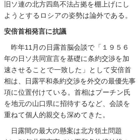
旧ソ連の北方四島不法占拠を棚上げにし
ようとするロシアの姿勢は論外である。
安倍首相発言に抗議
昨年11月の日露首脳会談で「１９５６
年の日ソ共同宣言を基礎に条約交渉を加
速させることで一致した」として安倍首
相は、日露平和条約交渉を外交の最優先事
項に位置付けている。首相はプーチン氏
を地元の山口県に招待するなど、会談を
重ねて個人的親交も深めてきた。
日露間の最大の懸案は北方領土問題