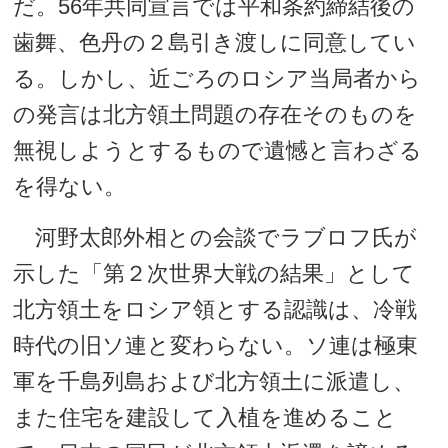
だ。56年共同宣言では平和条約締結後の
歯舞、色丹の２島引き渡しに同意してい
る。しかし、近ごろのロシア当局者から
の発言は北方領土問題の存在そのものを
無視しようとするもので遺憾と言わざる
を得ない。
河野太郎外相との会談でラブロフ氏が
示した「第２次世界大戦の結果」として
北方領土をロシア領とする認識は、冷戦
時代の旧ソ連と変わらない。ソ連は極東
軍を千島列島および北方領土に派遣し、
また住宅を建設して入植を進めること