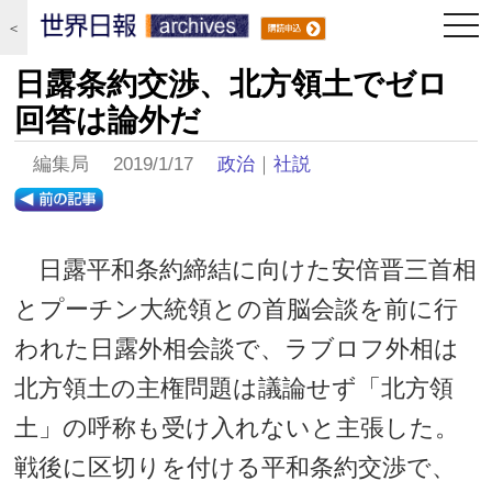
togg
＜
navi
日露条約交渉、北方領土でゼロ
回答は論外だ
編集局 2019/1/17
政治
｜
社説
日露平和条約締結に向けた安倍晋三首相
とプーチン大統領との首脳会談を前に行
われた日露外相会談で、ラブロフ外相は
北方領土の主権問題は議論せず「北方領
土」の呼称も受け入れないと主張した。
戦後に区切りを付ける平和条約交渉で、