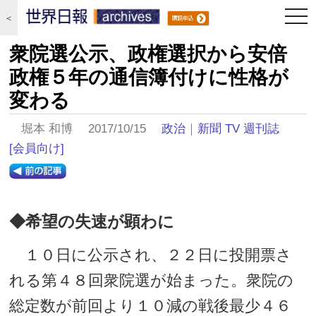
togg
＜
navi
衆院選公示、政権選択から安倍
政権５年の通信簿付けに性格が
変わる
堀本 和博 2017/10/15
政治
｜
新聞 TV 週刊誌
[会員向け]
◆希望の失速が顕わに
１０日に公示され、２２日に投開票さ
れる第４８回衆院選が始まった。衆院の
総定数が前回より１０減の戦後最少４６