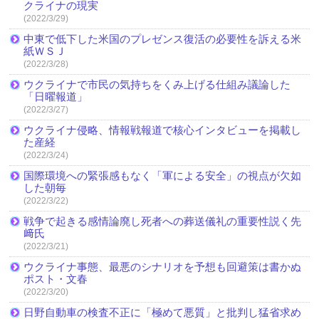
クライナの現実
(2022/3/29)
中東で低下した米国のプレゼンス復活の必要性を訴える米
紙ＷＳＪ
(2022/3/28)
ウクライナで市民の気持ちをくみ上げる仕組み議論した
「日曜報道」
(2022/3/27)
ウクライナ侵略、情報戦報道で核心インタビューを掲載し
た産経
(2022/3/24)
国際環境への緊張感もなく「軍による安全」の視点が欠如
した朝毎
(2022/3/22)
戦争で起きる感情論廃し死者への葬送儀礼の重要性説く先
﨑氏
(2022/3/21)
ウクライナ事態、最悪のシナリオを予想も回避策は書かぬ
ポスト・文春
(2022/3/20)
日野自動車の検査不正に「極めて悪質」と批判し猛省求め