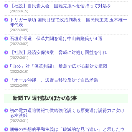
【社説】自民党大会 国難克服へ覚悟持って対処を
(2022/3/15)
トリガー条項 国民目線で政治判断を－国民民主党 玉木雄一
郎代表
(2022/3/09)
石垣市長選、保革共闘を退け中山義隆氏が４選
(2022/3/02)
【社説】経済安保法案 脅威に対処し国益を守れ
(2022/3/01)
｢自公」対「保革共闘｣、離島で広がる新対立構図
(2022/2/16)
「オール沖縄」、辺野古移設反対で自己矛盾
(2022/2/09)
新聞 TV 週刊誌のほかの記事
初の電力逼迫警報で供給強化説くも原発避け説得力に欠け
る左派紙
(2022/3/31)
朝毎の空想的平和主義は「破滅的な見当違い」と示したウ