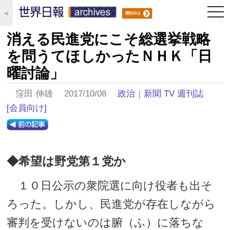
togg
＜
navi
消える民進党にこそ総選挙戦略
を問うてほしかったＮＨＫ「日
曜討論」
窪田 伸雄 2017/10/08
政治
｜
新聞 TV 週刊誌
[会員向け]
◆希望は野党第１党か
１０日公示の衆院選に向け役者も出そ
ろった。しかし、民進党が存在しながら
審判を受けないのは腑（ふ）に落ちな