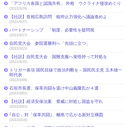
「アフリカ各国と認識共有」 外相 ウクライナ侵攻めぐり
(2022/3/29)
【社説】首相広島訪問 核抑止力強化へ議論進めよ
(2022/3/27)
パートナーシップ 「制度」必要性を疑問視
(2022/3/17)
自民党大会 参院選勝利へ「先頭に立つ」
(2022/3/15)
【社説】自民党大会 国難克服へ覚悟持って対処を
(2022/3/15)
トリガー条項 国民目線で政治判断を－国民民主党 玉木雄一
郎代表
(2022/3/09)
石垣市長選、保革共闘を退け中山義隆氏が４選
(2022/3/02)
【社説】経済安保法案 脅威に対処し国益を守れ
(2022/3/01)
｢自公」対「保革共闘｣、離島で広がる新対立構図
(2022/2/16)