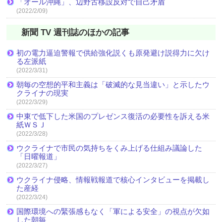
「オール沖縄」、辺野古移設反対で自己矛盾
(2022/2/09)
新聞 TV 週刊誌のほかの記事
初の電力逼迫警報で供給強化説くも原発避け説得力に欠け
る左派紙
(2022/3/31)
朝毎の空想的平和主義は「破滅的な見当違い」と示したウ
クライナの現実
(2022/3/29)
中東で低下した米国のプレゼンス復活の必要性を訴える米
紙ＷＳＪ
(2022/3/28)
ウクライナで市民の気持ちをくみ上げる仕組み議論した
「日曜報道」
(2022/3/27)
ウクライナ侵略、情報戦報道で核心インタビューを掲載し
た産経
(2022/3/24)
国際環境への緊張感もなく「軍による安全」の視点が欠如
した朝毎