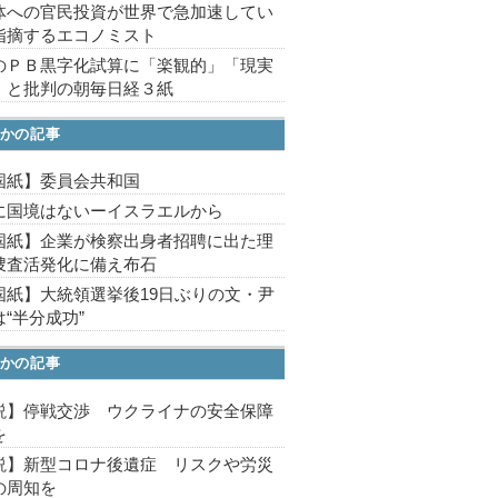
体への官民投資が世界で急加速してい
指摘するエコノミスト
のＰＢ黒字化試算に「楽観的」「現実
」と批判の朝毎日経３紙
かの記事
国紙】委員会共和国
に国境はないーイスラエルから
国紙】企業が検察出身者招聘に出た理
捜査活発化に備え布石
国紙】大統領選挙後19日ぶりの文・尹
“半分成功”
かの記事
説】停戦交渉 ウクライナの安全保障
を
説】新型コロナ後遺症 リスクや労災
の周知を