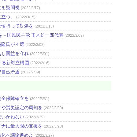
性を疑問視
(2022/3/17)
に立つ」
(2022/3/15)
覚悟持って対処を
(2022/3/15)
を－国民民主党 玉木雄一郎代表
(2022/3/09)
義隆氏が４選
(2022/3/02)
処し国益を守れ
(2022/3/01)
がる新対立構図
(2022/2/16)
で自己矛盾
(2022/2/09)
安全保障確立を
(2022/3/31)
クや労災認定の周知を
(2022/3/30)
失いかねない
(2022/3/29)
イナに最大限の支援を
(2022/3/28)
強化へ議論進めよ
(2022/3/27)