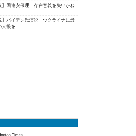
説】国連安保理 存在意義を失いかね
説】バイデン氏演説 ウクライナに最
の支援を
ington Times