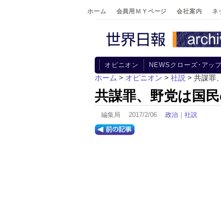
ホーム
会員用ＭＹページ
会社案内
ネ
オピニオン
NEWSクローズ･アッ
ホーム
>
オピニオン
>
社説
> 共謀罪
共謀罪、野党は国民
編集局 2017/2/06
政治
｜
社説