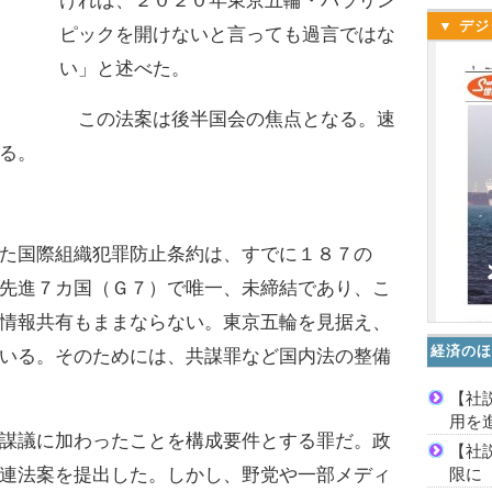
ければ、２０２０年東京五輪・パラリン
▼ デジ
ピックを開けないと言っても過言ではな
い」と述べた。
この法案は後半国会の焦点となる。速
る。
た国際組織犯罪防止条約は、すでに１８７の
先進７カ国（Ｇ７）で唯一、未締結であり、こ
情報共有もままならない。東京五輪を見据え、
経済のほ
いる。そのためには、共謀罪など国内法の整備
【社
用を
謀議に加わったことを構成要件とする罪だ。政
【社
限に
連法案を提出した。しかし、野党や一部メディ