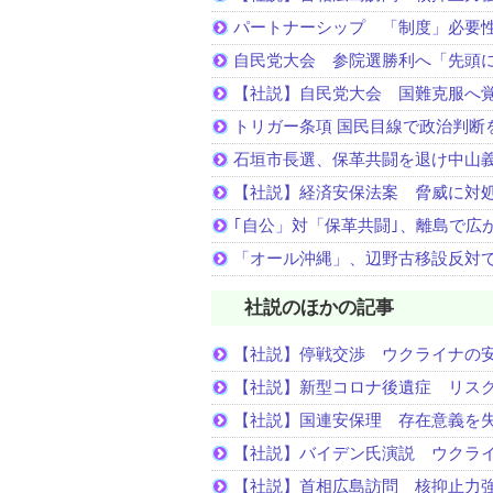
パートナーシップ 「制度」必要
自民党大会 参院選勝利へ「先頭
【社説】自民党大会 国難克服へ
トリガー条項 国民目線で政治判断
石垣市長選、保革共闘を退け中山
【社説】経済安保法案 脅威に対
｢自公」対「保革共闘｣、離島で広
「オール沖縄」、辺野古移設反対
社説のほかの記事
【社説】停戦交渉 ウクライナの
【社説】新型コロナ後遺症 リス
【社説】国連安保理 存在意義を
【社説】バイデン氏演説 ウクラ
【社説】首相広島訪問 核抑止力