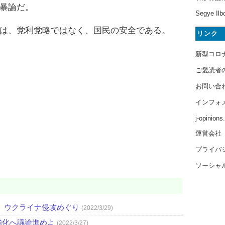
暴論だ。
Segye Ilb
は、党利党略ではなく、国民の安全である。
リンク
新型コロ
ご愛読者
お問い合
インフォ
j-opinion
運営会社
プライバ
ソーシャ
 ウクライナ侵攻めぐり
(2022/3/29)
強化へ議論進めよ
(2022/3/27)