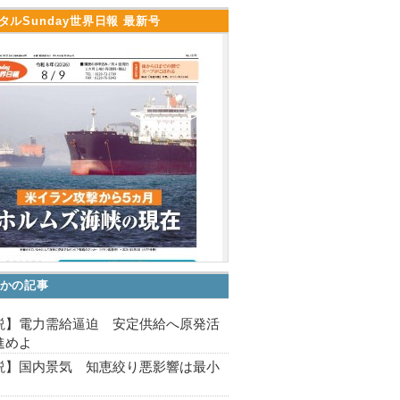
タルSunday世界日報 最新号
かの記事
説】電力需給逼迫 安定供給へ原発活
進めよ
説】国内景気 知恵絞り悪影響は最小