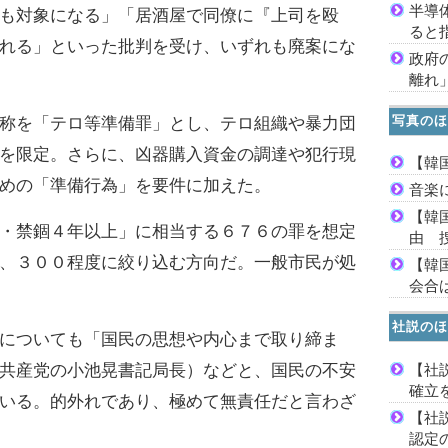
半導
も対象になる」「居酒屋で同僚に『上司を殴
ると
れる」といった批判を受け、いずれも廃案にな
政府
離れ
写真のほ
称を「テロ等準備罪」とし、テロ組織や暴力団
を限定。さらに、凶器購入資金の調達や犯行現
【韓
めの「準備行為」を要件に加えた。
音楽
【韓
・禁錮４年以上」に相当する６７６の罪を想定
由 
、３００程度に絞り込む方向だ。一般市民が処
【韓
会合は
社説のほ
についても「国民の思想や内心まで取り締ま
【社
共産党の小池晃書記局長）などと、国民の不安
確立
いる。的外れであり、極めて無責任だと言わざ
【社
認定