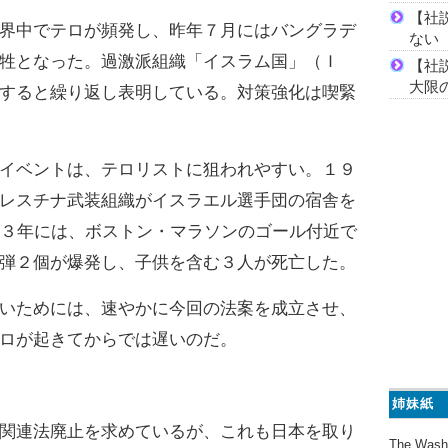
【社
界中でテロが頻発し、昨年７月にはバングラデ
ない
牲となった。過激派組織「イスラム国」（Ｉ
【社
大限
すると繰り返し表明している。対策強化は喫緊
イベントは、テロリストに狙われやすい。１９
レスチナ武装組織がイスラエル選手団の宿舎を
１３年には、ボストン・マラソンのゴール付近で
弾２個が爆発し、子供を含む３人が死亡した。
いためには、速やかに今回の法案を成立させ、
ロが起きてからでは遅いのだ。
姉妹紙
関連法廃止を求めているが、これも日本を取り
The Wash