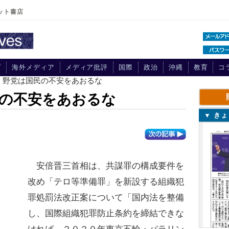
ット書店
プ
海外メディア
メディア批評
国際
政治
沖縄
教育
コ
、野党は国民の不安をあおるな
の不安をあおるな
▼ き
安倍晋三首相は、共謀罪の構成要件を
改め「テロ等準備罪」を新設する組織犯
罪処罰法改正案について「国内法を整備
し、国際組織犯罪防止条約を締結できな