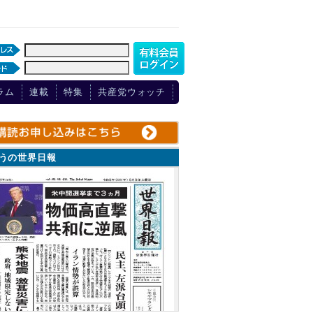
ラム
連載
特集
共産党ウォッチ
ょうの世界日報