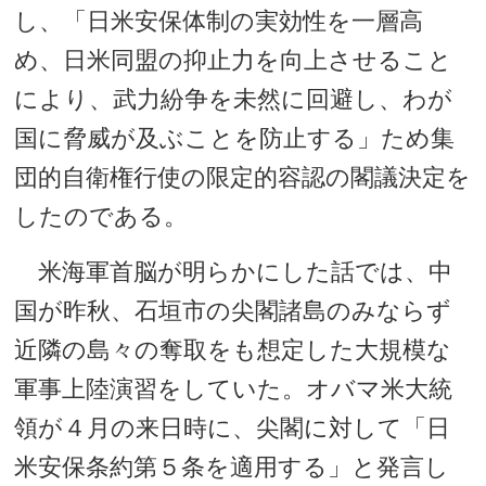
し、「日米安保体制の実効性を一層高
め、日米同盟の抑止力を向上させること
により、武力紛争を未然に回避し、わが
国に脅威が及ぶことを防止する」ため集
団的自衛権行使の限定的容認の閣議決定を
したのである。
米海軍首脳が明らかにした話では、中
国が昨秋、石垣市の尖閣諸島のみならず
近隣の島々の奪取をも想定した大規模な
軍事上陸演習をしていた。オバマ米大統
領が４月の来日時に、尖閣に対して「日
米安保条約第５条を適用する」と発言し