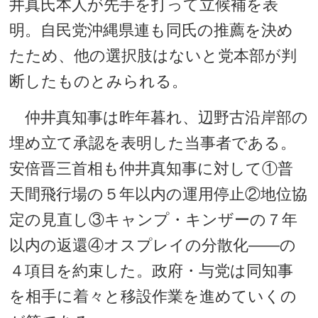
井真氏本人が先手を打って立候補を表
明。自民党沖縄県連も同氏の推薦を決め
たため、他の選択肢はないと党本部が判
断したものとみられる。
仲井真知事は昨年暮れ、辺野古沿岸部の
埋め立て承認を表明した当事者である。
安倍晋三首相も仲井真知事に対して①普
天間飛行場の５年以内の運用停止②地位協
定の見直し③キャンプ・キンザーの７年
以内の返還④オスプレイの分散化――の
４項目を約束した。政府・与党は同知事
を相手に着々と移設作業を進めていくの