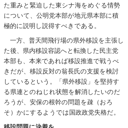
た重みと緊迫した東シナ海をめぐる情勢
について、公明党本部が地元県本部に積
極的に説明し説得すべきである。
一方、普天間飛行場の県外移設を主張し
た後、県内移設容認へと転換した民主党
本部も、本来であれば移設推進で戦うべ
きだが、移設反対の翁長氏の支援を検討
しているという。「県外移設」を堅持す
る県連とのねじれ状態を解消したいのだ
ろうが、安保の根幹の問題を疎（おろ
そ）かにするようでは国政政党失格だ。
移設問題に決着を