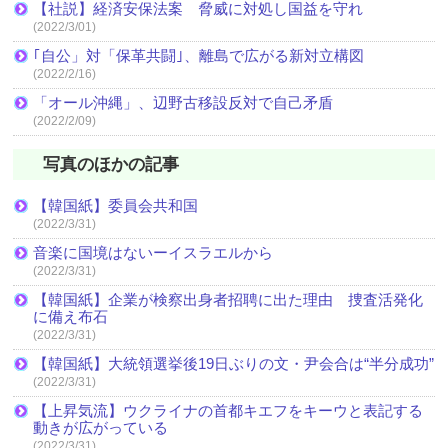
【社説】経済安保法案 脅威に対処し国益を守れ
(2022/3/01)
｢自公」対「保革共闘｣、離島で広がる新対立構図
(2022/2/16)
「オール沖縄」、辺野古移設反対で自己矛盾
(2022/2/09)
写真のほかの記事
【韓国紙】委員会共和国
(2022/3/31)
音楽に国境はないーイスラエルから
(2022/3/31)
【韓国紙】企業が検察出身者招聘に出た理由 捜査活発化
に備え布石
(2022/3/31)
【韓国紙】大統領選挙後19日ぶりの文・尹会合は“半分成功”
(2022/3/31)
【上昇気流】ウクライナの首都キエフをキーウと表記する
動きが広がっている
(2022/3/31)