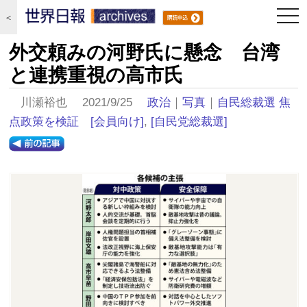
togg
＜
navi
外交頼みの河野氏に懸念 台湾
と連携重視の高市氏
川瀬裕也 2021/9/25
政治
｜
写真
｜
自民総裁選 焦
点政策を検証
[会員向け]
,
[自民党総裁選]