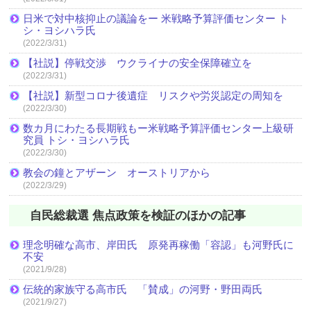
日米で対中核抑止の議論をー 米戦略予算評価センター ト
シ・ヨシハラ氏
(2022/3/31)
【社説】停戦交渉 ウクライナの安全保障確立を
(2022/3/31)
【社説】新型コロナ後遺症 リスクや労災認定の周知を
(2022/3/30)
数カ月にわたる長期戦もー米戦略予算評価センター上級研
究員 トシ・ヨシハラ氏
(2022/3/30)
教会の鐘とアザーン オーストリアから
(2022/3/29)
自民総裁選 焦点政策を検証のほかの記事
理念明確な高市、岸田氏 原発再稼働「容認」も河野氏に
不安
(2021/9/28)
伝統的家族守る高市氏 「賛成」の河野・野田両氏
(2021/9/27)