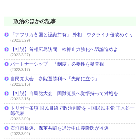
政治のほかの記事
「アフリカ各国と認識共有」 外相 ウクライナ侵攻めぐり
(2022/3/29)
【社説】首相広島訪問 核抑止力強化へ議論進めよ
(2022/3/27)
パートナーシップ 「制度」必要性を疑問視
(2022/3/17)
自民党大会 参院選勝利へ「先頭に立つ」
(2022/3/15)
【社説】自民党大会 国難克服へ覚悟持って対処を
(2022/3/15)
トリガー条項 国民目線で政治判断を－国民民主党 玉木雄一
郎代表
(2022/3/09)
石垣市長選、保革共闘を退け中山義隆氏が４選
(2022/3/02)