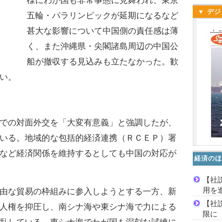
様にわが国も非常事態に見舞われ、東京
▼ デジ
五輪・パラリンピックが延期になるなど
甚大な影響について中国側の責任感は薄
く、また沖縄県・尖閣諸島周辺の中国公
船が撤収する見込みも立たなかった。歓
い。
での対面外交を「大変有意義」と強調したが、
いる。地域的な包括的経済連携（ＲＣＥＰ）署
など経済関係を維持するとしても中国の対応が
経済のほ
【社
用を
由な貿易の枠組みに参入しようとする一方、新
【社
人権を抑圧し、南シナ海や東シナ海で力による
限に