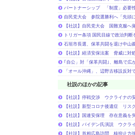
パートナーシップ 「制度」必要
自民党大会 参院選勝利へ「先頭
【社説】自民党大会 国難克服へ
トリガー条項 国民目線で政治判断
石垣市長選、保革共闘を退け中山
【社説】経済安保法案 脅威に対
｢自公」対「保革共闘｣、離島で広
「オール沖縄」、辺野古移設反対
社説のほかの記事
【社説】停戦交渉 ウクライナの
【社説】新型コロナ後遺症 リス
【社説】国連安保理 存在意義を
【社説】バイデン氏演説 ウクラ
【社説】首相広島訪問 核抑止力