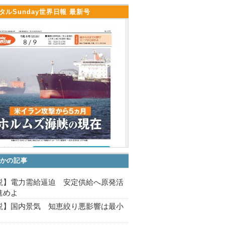
タルSunday世界日報 最新号
かの記事
説】電力需給逼迫 安定供給へ原発活
進めよ
説】国内景気 知恵絞り悪影響は最小