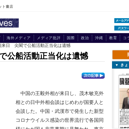
ット書店
プ
海外メディア
メディア批評
国際
政治
沖縄
教育
コ
外相来日 尖閣で公船活動正当化は遺憾
で公船活動正当化は遺憾
▼ き
中国の王毅外相が来日し、茂木敏充外
相との日中外相会談はじめわが国要人と
会談した。中国・武漢市で発生した新型
コロナウイルス感染の世界流行で各国同