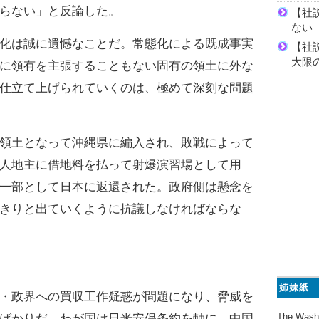
らない」と反論した。
【社
ない
化は誠に遺憾なことだ。常態化による既成事実
【社
大限
に領有を主張することもない固有の領土に外な
仕立て上げられていくのは、極めて深刻な問題
領土となって沖縄県に編入され、敗戦によって
人地主に借地料を払って射爆演習場として用
一部として日本に返還された。政府側は懸念を
きりと出ていくように抗議しなければならな
姉妹紙
・政界への買収工作疑惑が問題になり、脅威を
The Wash
ばかりだ。わが国は日米安保条約を軸に、中国