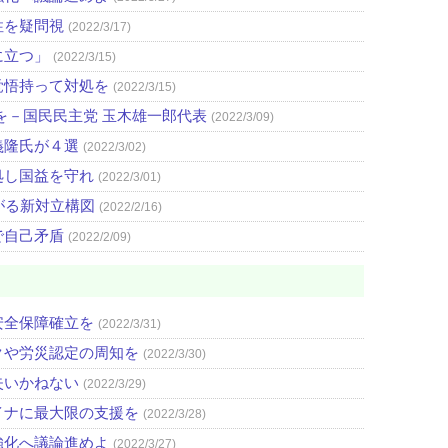
性を疑問視
(2022/3/17)
に立つ」
(2022/3/15)
覚悟持って対処を
(2022/3/15)
を－国民民主党 玉木雄一郎代表
(2022/3/09)
義隆氏が４選
(2022/3/02)
処し国益を守れ
(2022/3/01)
がる新対立構図
(2022/2/16)
で自己矛盾
(2022/2/09)
安全保障確立を
(2022/3/31)
クや労災認定の周知を
(2022/3/30)
失いかねない
(2022/3/29)
イナに最大限の支援を
(2022/3/28)
強化へ議論進めよ
(2022/3/27)