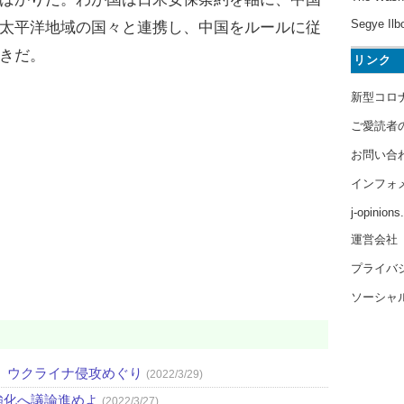
Segye Ilb
太平洋地域の国々と連携し、中国をルールに従
きだ。
リンク
新型コロ
ご愛読者
お問い合
インフォ
j-opinion
運営会社
プライバ
ソーシャ
 ウクライナ侵攻めぐり
(2022/3/29)
強化へ議論進めよ
(2022/3/27)