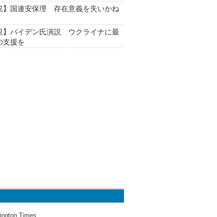
説】国連安保理 存在意義を失いかね
説】バイデン氏演説 ウクライナに最
の支援を
ington Times