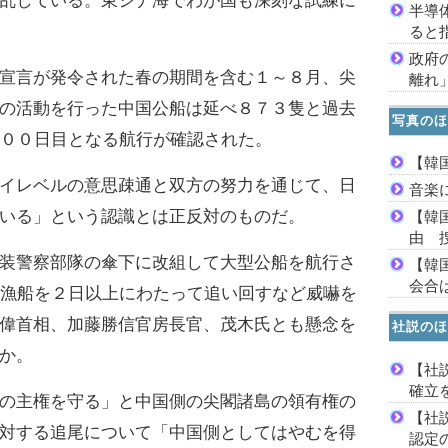
乱している。東シナ海でわが国も深刻な試練に
半導
ると
政府
宣言が発令された春の期間を含む１～８月、尖
離れ
の活動を行った中国公船は延べ８７３隻と過去
写真のほ
３００日目となる航行が確認された。
【韓
イレベルの意思疎通と双方の努力を通じて、日
音楽
いる」という認識とは正反対のものだ。
【韓
由 
装警察部隊の傘下に改組して大型公船を航行さ
【韓
会合は
の漁船を２日以上にわたって追い回すなど威嚇を
偉首相、加藤勝信官房長官、茂木氏とも懸念を
社説のほ
か。
【社
確立
の主権を守る」と中国側の尖閣諸島の領有権の
【社
対する追尾について「中国側としてはやむを得
認定