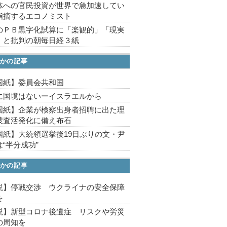
体への官民投資が世界で急加速してい
指摘するエコノミスト
のＰＢ黒字化試算に「楽観的」「現実
」と批判の朝毎日経３紙
かの記事
国紙】委員会共和国
に国境はないーイスラエルから
国紙】企業が検察出身者招聘に出た理
捜査活発化に備え布石
国紙】大統領選挙後19日ぶりの文・尹
“半分成功”
かの記事
説】停戦交渉 ウクライナの安全保障
を
説】新型コロナ後遺症 リスクや労災
の周知を