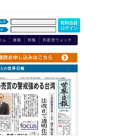
ラム
連載
特集
共産党ウォッチ
ょうの世界日報