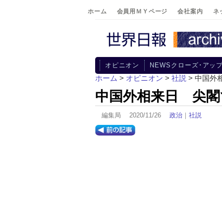
ホーム
会員用ＭＹページ
会社案内
ネ
オピニオン
NEWSクローズ･アッ
ホーム
>
オピニオン
>
社説
> 中国
中国外相来日 尖閣
編集局 2020/11/26
政治
｜
社説