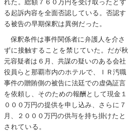
れた。総額７６０万円を受け取ったとす
る起訴内容を全面否認している。否認す
る被告の早期保釈は異例だった。
保釈条件は事件関係者に弁護人を介さ
ずに接触することを禁じていた。だが秋
元容疑者は６月、共謀の疑いのある会社
役員らと那覇市内のホテルで、ＩＲ汚職
事件の贈賄側の被告に法廷での虚偽証言
を依頼し、そのための報酬として現金１
０００万円の提供を申し込み、さらに７
月、２０００万円の供与を持ち掛けたと
されている。