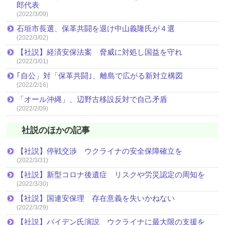
郎代表
(2022/3/09)
石垣市長選、保革共闘を退け中山義隆氏が４選
(2022/3/02)
【社説】経済安保法案 脅威に対処し国益を守れ
(2022/3/01)
｢自公」対「保革共闘｣、離島で広がる新対立構図
(2022/2/16)
「オール沖縄」、辺野古移設反対で自己矛盾
(2022/2/09)
社説のほかの記事
【社説】停戦交渉 ウクライナの安全保障確立を
(2022/3/31)
【社説】新型コロナ後遺症 リスクや労災認定の周知を
(2022/3/30)
【社説】国連安保理 存在意義を失いかねない
(2022/3/29)
【社説】バイデン氏演説 ウクライナに最大限の支援を