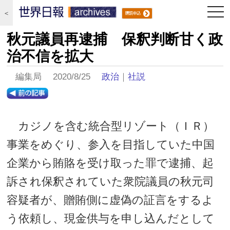
togg
＜
navi
秋元議員再逮捕 保釈判断甘く政
治不信を拡大
編集局 2020/8/25
政治
｜
社説
カジノを含む統合型リゾート（ＩＲ）
事業をめぐり、参入を目指していた中国
企業から賄賂を受け取った罪で逮捕、起
訴され保釈されていた衆院議員の秋元司
容疑者が、贈賄側に虚偽の証言をするよ
う依頼し、現金供与を申し込んだとして