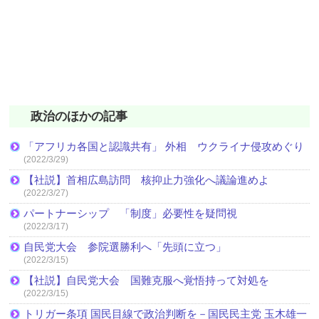
政治のほかの記事
「アフリカ各国と認識共有」 外相 ウクライナ侵攻めぐり
(2022/3/29)
【社説】首相広島訪問 核抑止力強化へ議論進めよ
(2022/3/27)
パートナーシップ 「制度」必要性を疑問視
(2022/3/17)
自民党大会 参院選勝利へ「先頭に立つ」
(2022/3/15)
【社説】自民党大会 国難克服へ覚悟持って対処を
(2022/3/15)
トリガー条項 国民目線で政治判断を－国民民主党 玉木雄一