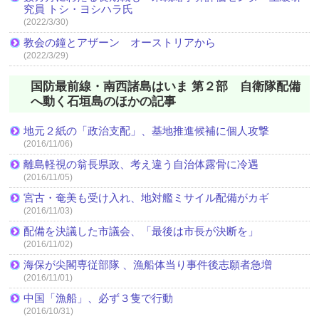
究員 トシ・ヨシハラ氏
(2022/3/30)
教会の鐘とアザーン オーストリアから
(2022/3/29)
国防最前線・南西諸島はいま 第２部 自衛隊配備
へ動く石垣島のほかの記事
地元２紙の「政治支配」、基地推進候補に個人攻撃
(2016/11/06)
離島軽視の翁長県政、考え違う自治体露骨に冷遇
(2016/11/05)
宮古・奄美も受け入れ、地対艦ミサイル配備がカギ
(2016/11/03)
配備を決議した市議会、「最後は市長が決断を」
(2016/11/02)
海保が尖閣専従部隊 、漁船体当り事件後志願者急増
(2016/11/01)
中国「漁船」、必ず３隻で行動
(2016/10/31)