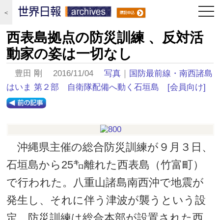
togg
＜
navi
西表島拠点の防災訓練 、反対活
動家の姿は一切なし
豊田 剛 2016/11/04
写真
｜
国防最前線・南西諸島
はいま 第２部 自衛隊配備へ動く石垣島
[会員向け]
沖縄県主催の総合防災訓練が９月３日、
石垣島から25㌔離れた西表島（竹富町）
で行われた。八重山諸島南西沖で地震が
発生し、それに伴う津波が襲うという設
定。防災訓練は総合本部が設置された西