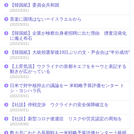
【韓国紙】委員会共和国
(2022/3/31)
音楽に国境はないーイスラエルから
(2022/3/31)
【韓国紙】企業が検察出身者招聘に出た理由 捜査活発化
に備え布石
(2022/3/31)
【韓国紙】大統領選挙後19日ぶりの文・尹会合は“半分成功”
(2022/3/31)
【上昇気流】ウクライナの首都キエフをキーウと表記する
動きが広がっている
(2022/3/31)
日米で対中核抑止の議論をー 米戦略予算評価センター ト
シ・ヨシハラ氏
(2022/3/31)
【社説】停戦交渉 ウクライナの安全保障確立を
(2022/3/31)
【社説】新型コロナ後遺症 リスクや労災認定の周知を
(2022/3/30)
数カ月にわたる長期戦もー米戦略予算評価センター上級研