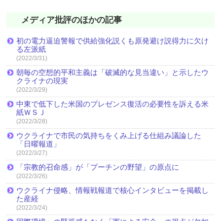
メディア批評のほかの記事
初の電力逼迫警報で供給強化説くも原発避け説得力に欠け
る左派紙
(2022/3/31)
朝毎の空想的平和主義は「破滅的な見当違い」と示したウ
クライナの現実
(2022/3/29)
中東で低下した米国のプレゼンス復活の必要性を訴える米
紙ＷＳＪ
(2022/3/28)
ウクライナで市民の気持ちをくみ上げる仕組み議論した
「日曜報道」
(2022/3/27)
「宗教的召命感」が「プーチンの野望」の原点に
(2022/3/26)
ウクライナ侵略、情報戦報道で核心インタビューを掲載し
た産経
(2022/3/24)