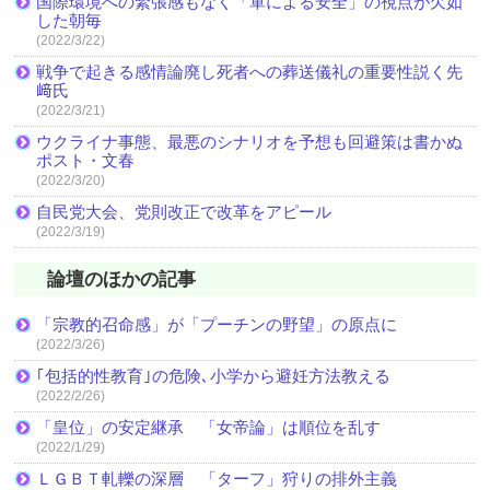
国際環境への緊張感もなく「軍による安全」の視点が欠如
した朝毎
(2022/3/22)
戦争で起きる感情論廃し死者への葬送儀礼の重要性説く先
﨑氏
(2022/3/21)
ウクライナ事態、最悪のシナリオを予想も回避策は書かぬ
ポスト・文春
(2022/3/20)
自民党大会、党則改正で改革をアピール
(2022/3/19)
論壇のほかの記事
「宗教的召命感」が「プーチンの野望」の原点に
(2022/3/26)
｢包括的性教育｣の危険､小学から避妊方法教える
(2022/2/26)
「皇位」の安定継承 「女帝論」は順位を乱す
(2022/1/29)
ＬＧＢＴ軋轢の深層 「ターフ」狩りの排外主義