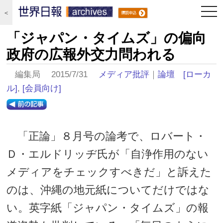
togg
＜
navi
「ジャパン・タイムズ」の偏向
政府の広報外交力問われる
編集局 2015/7/31
メディア批評
｜
論壇
[ローカ
ル]
,
[会員向け]
「正論」８月号の論考で、ロバート・
Ｄ・エルドリッヂ氏が「自浄作用のない
メディアをチェックすべきだ」と訴えた
のは、沖縄の地元紙についてだけではな
い。英字紙「ジャパン・タイムズ」の報