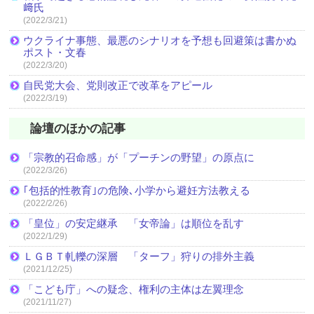
﨑氏
(2022/3/21)
ウクライナ事態、最悪のシナリオを予想も回避策は書かぬ
ポスト・文春
(2022/3/20)
自民党大会、党則改正で改革をアピール
(2022/3/19)
論壇のほかの記事
「宗教的召命感」が「プーチンの野望」の原点に
(2022/3/26)
｢包括的性教育｣の危険､小学から避妊方法教える
(2022/2/26)
「皇位」の安定継承 「女帝論」は順位を乱す
(2022/1/29)
ＬＧＢＴ軋轢の深層 「ターフ」狩りの排外主義
(2021/12/25)
「こども庁」への疑念、権利の主体は左翼理念
(2021/11/27)