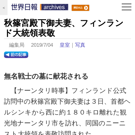
togg
＜
navi
秋篠宮殿下御夫妻、フィンラン
ド大統領表敬
編集局 2019/7/04
皇室
｜
写真
無名戦士の墓に献花される
【ナーンタリ時事】フィンランド公式
訪問中の秋篠宮殿下御夫妻は３日、首都ヘ
ルシンキから西に約１８０キロ離れた観
光地ナーンタリ市を訪れ、同国のニーニ
スト大統領を表敬訪問された。