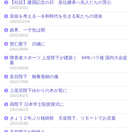
【社説】建国記念の日 皇位継承へ先人たちの苦心
(2022/2/11)
皇統を考える～令和時代を生きる私たちの使命
(2021/12/24)
政界、一寸先は闇
(2021/9/12)
悠仁殿下 15歳に
(2021/9/06)
障害者スポーツ 上皇陛下が礎築く 64年パラ後 国内大会提
案
(2021/8/24)
皇后陛下 御養蚕納の儀
(2021/7/09)
上皇后陛下ゆかりの木が笛に
(2021/6/27)
両陛下 日本学士院授賞式に
(2021/6/22)
きょう２年ぶり植樹祭 天皇陛下、リモートでお言葉
(2021/5/30)
天皇陛下が田植え