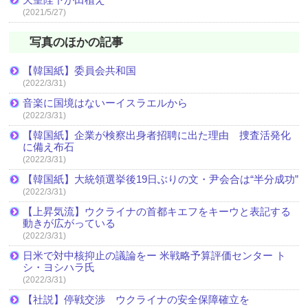
(2021/5/27)
写真のほかの記事
【韓国紙】委員会共和国
(2022/3/31)
音楽に国境はないーイスラエルから
(2022/3/31)
【韓国紙】企業が検察出身者招聘に出た理由 捜査活発化
に備え布石
(2022/3/31)
【韓国紙】大統領選挙後19日ぶりの文・尹会合は“半分成功”
(2022/3/31)
【上昇気流】ウクライナの首都キエフをキーウと表記する
動きが広がっている
(2022/3/31)
日米で対中核抑止の議論をー 米戦略予算評価センター ト
シ・ヨシハラ氏
(2022/3/31)
【社説】停戦交渉 ウクライナの安全保障確立を