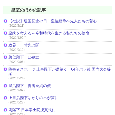
皇室のほかの記事
【社説】建国記念の日 皇位継承へ先人たちの苦心
(2022/2/11)
皇統を考える～令和時代を生きる私たちの使命
(2021/12/24)
政界、一寸先は闇
(2021/9/12)
悠仁殿下 15歳に
(2021/9/06)
障害者スポーツ 上皇陛下が礎築く 64年パラ後 国内大会提
案
(2021/8/24)
皇后陛下 御養蚕納の儀
(2021/7/09)
上皇后陛下ゆかりの木が笛に
(2021/6/27)
両陛下 日本学士院授賞式に
(2021/6/22)