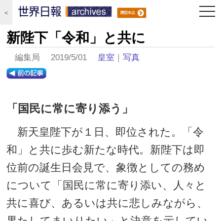
togg
＜
navi
新陛下「令和」と共に
編集局 2019/5/01
皇室
｜
写真
「国民に常に寄り添う」
新天皇陛下が１日、即位された。「令
和」と共に歩む新たな時代。新陛下は即
位前の誕生日会見で、象徴としての務め
について「国民に常に寄り添い、人々と
共に喜び、あるいは共に悲しみながら、
果たしてまいりたい」と決意を示してい