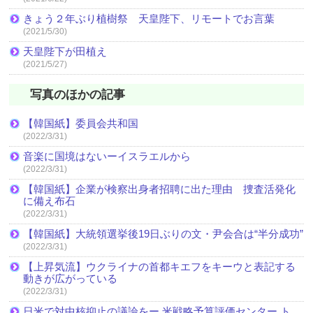
きょう２年ぶり植樹祭 天皇陛下、リモートでお言葉
(2021/5/30)
天皇陛下が田植え
(2021/5/27)
写真のほかの記事
【韓国紙】委員会共和国
(2022/3/31)
音楽に国境はないーイスラエルから
(2022/3/31)
【韓国紙】企業が検察出身者招聘に出た理由 捜査活発化
に備え布石
(2022/3/31)
【韓国紙】大統領選挙後19日ぶりの文・尹会合は“半分成功”
(2022/3/31)
【上昇気流】ウクライナの首都キエフをキーウと表記する
動きが広がっている
(2022/3/31)
日米で対中核抑止の議論をー 米戦略予算評価センター ト