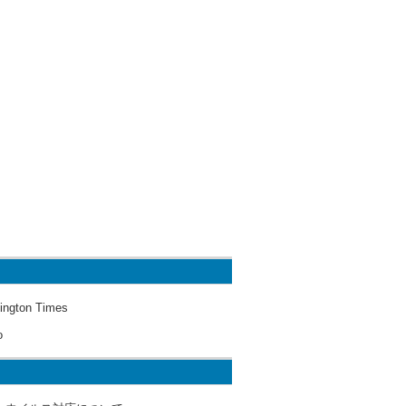
ington Times
o