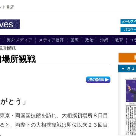
ット書店
プ
海外メディア
メディア批評
国際
政治
沖縄
教育
コ
場所観戦
初場所観戦
▼ き
りがとう」
東京・両国国技館を訪れ、大相撲初場所８日目
ると、両陛下の大相撲観戦は即位以来２３回目
。