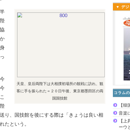
▼ デジ
半
陛
協
か
身
っ
今
天皇、皇后両陛下は大相撲初場所の観戦に訪れ、観
今
客に手を振られた＝２０日午後、東京都墨田区の両
コラムの
こ
国国技館
【韓
陛
音楽
送り、国技館を後にする際は「きょうは良い相
【上
れたという。
ーウ