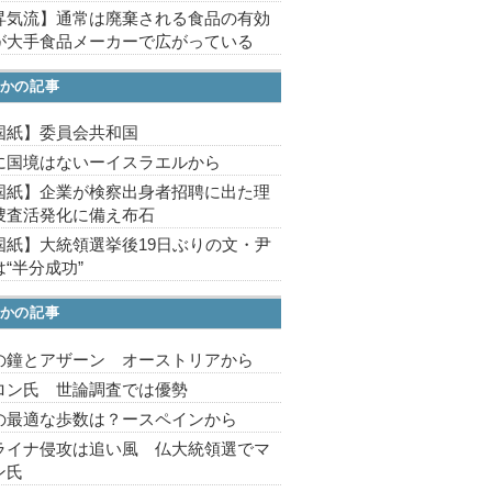
昇気流】通常は廃棄される食品の有効
が大手食品メーカーで広がっている
かの記事
国紙】委員会共和国
に国境はないーイスラエルから
国紙】企業が検察出身者招聘に出た理
捜査活発化に備え布石
国紙】大統領選挙後19日ぶりの文・尹
“半分成功”
かの記事
の鐘とアザーン オーストリアから
ロン氏 世論調査では優勢
の最適な歩数は？ースペインから
ライナ侵攻は追い風 仏大統領選でマ
ン氏