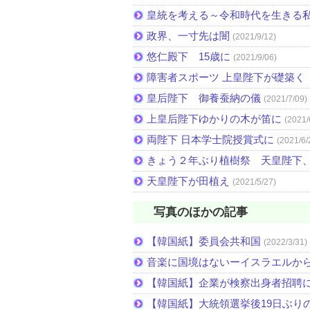
皇統を考える～令和時代を生きる
政界、一寸先は闇
(2021/9/12)
悠仁殿下 15歳に
(2021/9/06)
障害者スポーツ 上皇陛下が礎築く 
皇后陛下 御養蚕納の儀
(2021/7/09)
上皇后陛下ゆかりの木が笛に
(2021/
両陛下 日本学士院授賞式に
(2021/6/
きょう２年ぶり植樹祭 天皇陛下
天皇陛下が田植え
(2021/5/27)
写真のほかの記事
【韓国紙】委員会共和国
(2022/3/31)
音楽に国境はないーイスラエルか
【韓国紙】企業が検察出身者招聘
【韓国紙】大統領選挙後19日ぶりの