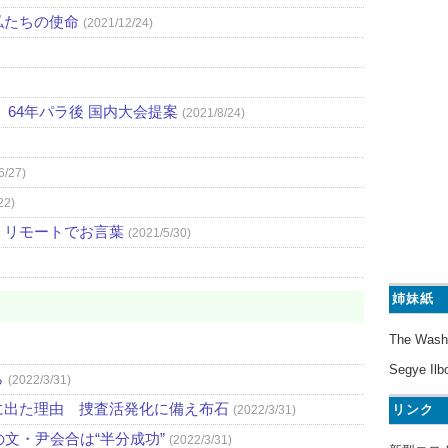
私たちの使命
(2021/12/24)
64年パラ後 国内大会提案
(2021/8/24)
6/27)
22)
、リモートでお言葉
(2021/5/30)
姉妹紙
The Wash
Segye Ilb
ら
(2022/3/31)
に出た理由 捜査活発化に備え布石
リンク
(2022/3/31)
文・尹会合は“半分成功”
(2022/3/31)