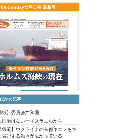
タルSunday世界日報 最新号
ほかの記事
国紙】委員会共和国
に国境はないーイスラエルから
昇気流】ウクライナの首都キエフをキ
と表記する動きが広がっている