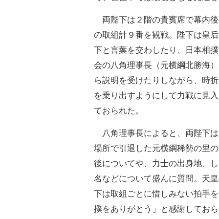
両陛下は２階の貴賓席で幕内後
の取組計９番を観戦。陛下は皇后
下と言葉を交わしたり、日本相撲
会の八角理事長（元横綱北勝海）
ら説明を受けたりしながら、時折
を乗り出すようにして力戦に見入
ておられた。
八角理事長によると、両陛下は
場所で引退した元横綱稀勢の里の
後についてや、力士の出身地、し
名などについて盛んに質問。天皇
下は取組ごとに惜しみない拍手を
撲をありがとう」と感謝しておら