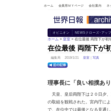
ホーム
会員用ＭＹページ
会社案内
ネ
オピニオン
NEWSクローズ･アッ
ホーム
>
皇室
> 在位最後 両陛下が初
在位最後 両陛下が
編集局 2019/1/21
皇室
｜
写真
理事長に「良い相撲あ
天皇、皇后両陛下は２０日夕、
の取組を観戦された。宮内庁によ
で、在位中では最後となる見通し