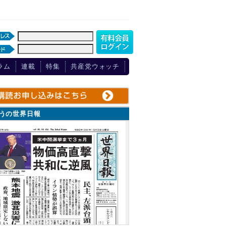
ラム
連載
特集
共産党ウォッチ
ょうの世界日報