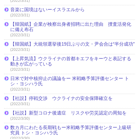
(2022/3/31)
音楽に国境はないーイスラエルから
(2022/3/31)
【韓国紙】企業が検察出身者招聘に出た理由 捜査活発化
に備え布石
(2022/3/31)
【韓国紙】大統領選挙後19日ぶりの文・尹会合は“半分成功”
(2022/3/31)
【上昇気流】ウクライナの首都キエフをキーウと表記する
動きが広がっている
(2022/3/31)
日米で対中核抑止の議論をー 米戦略予算評価センター ト
シ・ヨシハラ氏
(2022/3/31)
【社説】停戦交渉 ウクライナの安全保障確立を
(2022/3/31)
【社説】新型コロナ後遺症 リスクや労災認定の周知を
(2022/3/30)
数カ月にわたる長期戦もー米戦略予算評価センター上級研
究員 トシ・ヨシハラ氏
(2022/3/30)