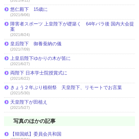
(2021/9/12)
悠仁殿下 15歳に
(2021/9/06)
障害者スポーツ 上皇陛下が礎築く 64年パラ後 国内大会提
案
(2021/8/24)
皇后陛下 御養蚕納の儀
(2021/7/09)
上皇后陛下ゆかりの木が笛に
(2021/6/27)
両陛下 日本学士院授賞式に
(2021/6/22)
きょう２年ぶり植樹祭 天皇陛下、リモートでお言葉
(2021/5/30)
天皇陛下が田植え
(2021/5/27)
写真のほかの記事
【韓国紙】委員会共和国