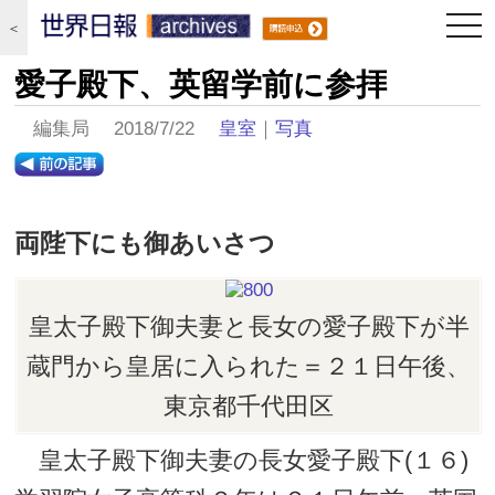
togg
＜
navi
愛子殿下、英留学前に参拝
編集局 2018/7/22
皇室
｜
写真
両陛下にも御あいさつ
皇太子殿下御夫妻と長女の愛子殿下が半
蔵門から皇居に入られた＝２１日午後、
東京都千代田区
皇太子殿下御夫妻の長女愛子殿下(１６)