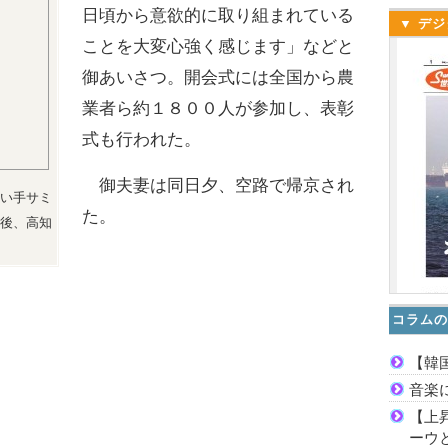
日頃から意欲的に取り組まれている
▼ デジ
ことを大変心強く感じます」などと
御あいさつ。開会式には全国から農
業者ら約１８００人が参加し、表彰
式も行われた。
御夫妻は同日夕、空路で帰京され
い手サミ
た。
後、高知
コラムの
【韓
音楽
【上
ーウ