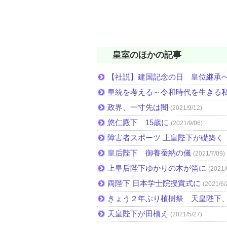
皇室のほかの記事
【社説】建国記念の日 皇位継承
皇統を考える～令和時代を生きる
政界、一寸先は闇
(2021/9/12)
悠仁殿下 15歳に
(2021/9/06)
障害者スポーツ 上皇陛下が礎築く 
皇后陛下 御養蚕納の儀
(2021/7/09)
上皇后陛下ゆかりの木が笛に
(2021/
両陛下 日本学士院授賞式に
(2021/6/
きょう２年ぶり植樹祭 天皇陛下
天皇陛下が田植え
(2021/5/27)