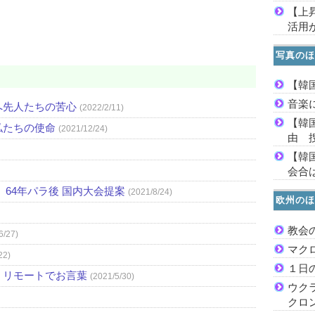
【上
活用
写真のほ
【韓
音楽
へ先人たちの苦心
(2022/2/11)
【韓
私たちの使命
(2021/12/24)
由 
【韓
会合は
64年パラ後 国内大会提案
(2021/8/24)
欧州のほ
教会
6/27)
マク
22)
１日
、リモートでお言葉
(2021/5/30)
ウク
クロ