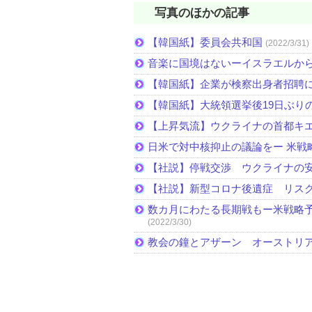
写真のほかの記事
【韓国紙】委員会共和国
(2022/3/31)
音楽に国境はないーイスラエルか
【韓国紙】企業が検察出身者招聘
【韓国紙】大統領選挙後19日ぶりの
【上昇気流】ウクライナの首都キ
日米で対中核抑止の議論をー 米戦
【社説】停戦交渉 ウクライナの
【社説】新型コロナ後遺症 リス
数カ月にわたる長期戦もー米戦略予
(2022/3/30)
教会の鐘とアザーン オーストリ