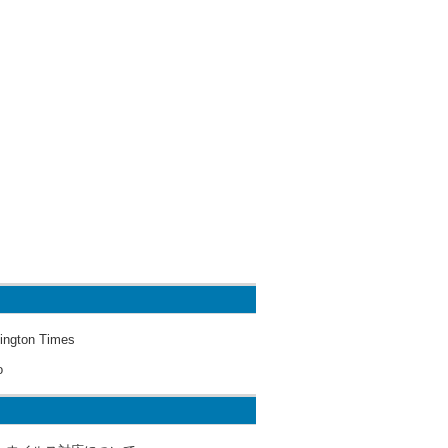
ington Times
o