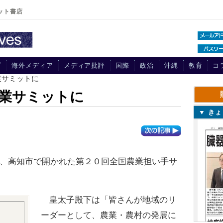
ット書店
プ
海外メディア
メディア批評
国際
政治
沖縄
教育
コ
業サミットに
業サミットに
▼ き
、高知市で開かれた第２０回全国農業担い手サ
皇太子殿下は「皆さんが地域のリ
ーダーとして、農業・農村の発展に