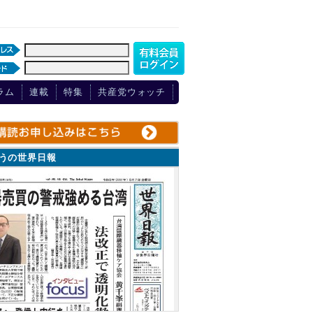
ラム
連載
特集
共産党ウォッチ
ょうの世界日報