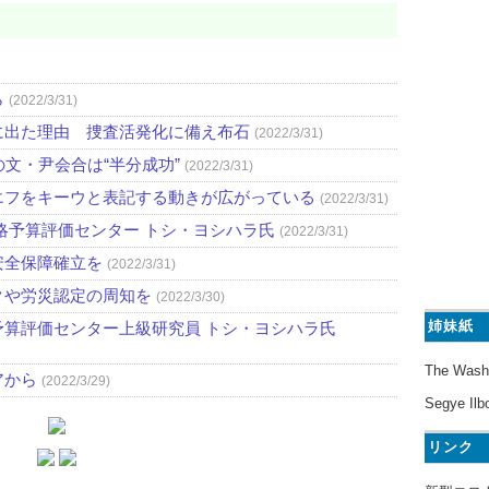
ら
(2022/3/31)
に出た理由 捜査活発化に備え布石
(2022/3/31)
文・尹会合は“半分成功”
(2022/3/31)
エフをキーウと表記する動きが広がっている
(2022/3/31)
略予算評価センター トシ・ヨシハラ氏
(2022/3/31)
安全保障確立を
(2022/3/31)
クや労災認定の周知を
(2022/3/30)
姉妹紙
算評価センター上級研究員 トシ・ヨシハラ氏
The Wash
アから
(2022/3/29)
Segye Ilb
リンク