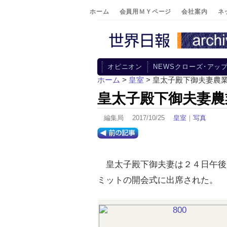
ホーム
会員用ＭＹページ
会社案内
ネ
オピニオン
NEWSクローズ･アッ
ホーム
>
皇室
> 皇太子殿下御夫妻農
皇太子殿下御夫妻農
編集局 2017/10/25
皇室
｜
写真
皇太子殿下御夫妻は２４日午後
ミットの開会式に出席された。