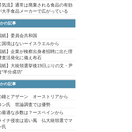
昇気流】通常は廃棄される食品の有効
が大手食品メーカーで広がっている
かの記事
国紙】委員会共和国
に国境はないーイスラエルから
国紙】企業が検察出身者招聘に出た理
捜査活発化に備え布石
国紙】大統領選挙後19日ぶりの文・尹
“半分成功”
かの記事
の鐘とアザーン オーストリアから
ロン氏 世論調査では優勢
の最適な歩数は？ースペインから
ライナ侵攻は追い風 仏大統領選でマ
ン氏