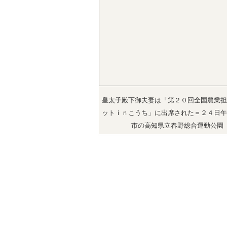
皇太子殿下御夫妻は「第２０回全国農業担
ットｉｎこうち」に出席された＝２４日午
市の高知県立春野総合運動公園