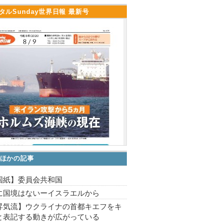
タルSunday世界日報 最新号
ほかの記事
国紙】委員会共和国
に国境はないーイスラエルから
昇気流】ウクライナの首都キエフをキ
と表記する動きが広がっている