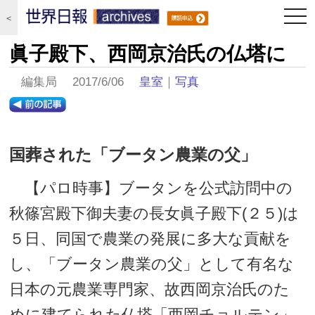
togg
＜
navi
眞子殿下、西岡京治氏の仏塔に
編集局 2017/6/06
皇室
｜
写真
国葬された「ブータン農業の父」
【パロ時事】ブータンを公式訪問中の
秋篠宮殿下御夫妻の長女眞子殿下(２５)は
５日、同国で農業の発展に多大な貢献を
し、「ブータン農業の父」として有名な
日本の元農業専門家、故西岡京治氏のた
めに建てられた仏塔「西岡チョルテン」