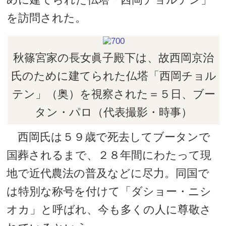
を訪問された。
秋篠宮家の長女眞子殿下は、故西岡京治
氏のために建てられた仏塔「西岡チョル
テン」（奥）を視察された＝５日、ブー
タン・パロ（代表撮影・時事）
西岡氏は５９歳で死去してブータンで
国葬されるまで、２８年間にわたって現
地で近代農法の普及などに尽力。同国で
は特別な称号を付けて「ダショー・ニシ
オカ」と呼ばれ、今も多くの人に尊敬さ