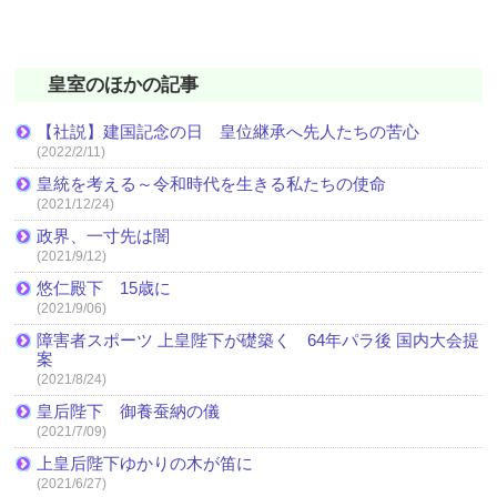
皇室のほかの記事
【社説】建国記念の日 皇位継承へ先人たちの苦心
(2022/2/11)
皇統を考える～令和時代を生きる私たちの使命
(2021/12/24)
政界、一寸先は闇
(2021/9/12)
悠仁殿下 15歳に
(2021/9/06)
障害者スポーツ 上皇陛下が礎築く 64年パラ後 国内大会提
案
(2021/8/24)
皇后陛下 御養蚕納の儀
(2021/7/09)
上皇后陛下ゆかりの木が笛に
(2021/6/27)