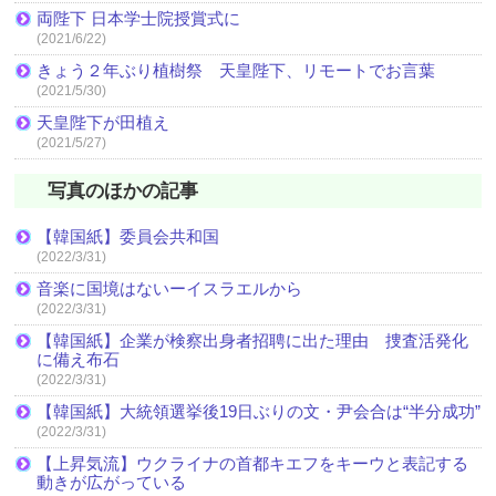
両陛下 日本学士院授賞式に
(2021/6/22)
きょう２年ぶり植樹祭 天皇陛下、リモートでお言葉
(2021/5/30)
天皇陛下が田植え
(2021/5/27)
写真のほかの記事
【韓国紙】委員会共和国
(2022/3/31)
音楽に国境はないーイスラエルから
(2022/3/31)
【韓国紙】企業が検察出身者招聘に出た理由 捜査活発化
に備え布石
(2022/3/31)
【韓国紙】大統領選挙後19日ぶりの文・尹会合は“半分成功”
(2022/3/31)
【上昇気流】ウクライナの首都キエフをキーウと表記する
動きが広がっている