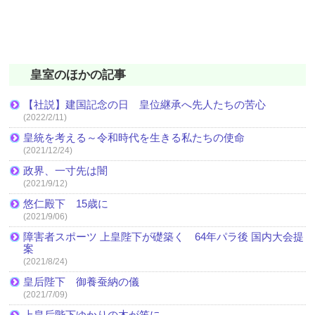
皇室のほかの記事
【社説】建国記念の日 皇位継承へ先人たちの苦心
(2022/2/11)
皇統を考える～令和時代を生きる私たちの使命
(2021/12/24)
政界、一寸先は闇
(2021/9/12)
悠仁殿下 15歳に
(2021/9/06)
障害者スポーツ 上皇陛下が礎築く 64年パラ後 国内大会提
案
(2021/8/24)
皇后陛下 御養蚕納の儀
(2021/7/09)
上皇后陛下ゆかりの木が笛に