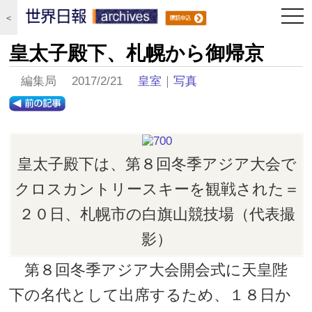
togg
＜
navi
皇太子殿下、札幌から御帰京
編集局 2017/2/21
皇室
｜
写真
皇太子殿下は、第８回冬季アジア大会で
クロスカントリースキーを観戦された＝
２０日、札幌市の白旗山競技場（代表撮
影）
第８回冬季アジア大会開会式に天皇陛
下の名代として出席するため、１８日か