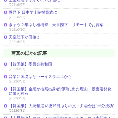
(2021/6/27)
両陛下 日本学士院授賞式に
(2021/6/22)
きょう２年ぶり植樹祭 天皇陛下、リモートでお言葉
(2021/5/30)
天皇陛下が田植え
(2021/5/27)
写真のほかの記事
【韓国紙】委員会共和国
(2022/3/31)
音楽に国境はないーイスラエルから
(2022/3/31)
【韓国紙】企業が検察出身者招聘に出た理由 捜査活発化
に備え布石
(2022/3/31)
【韓国紙】大統領選挙後19日ぶりの文・尹会合は“半分成功”
(2022/3/31)