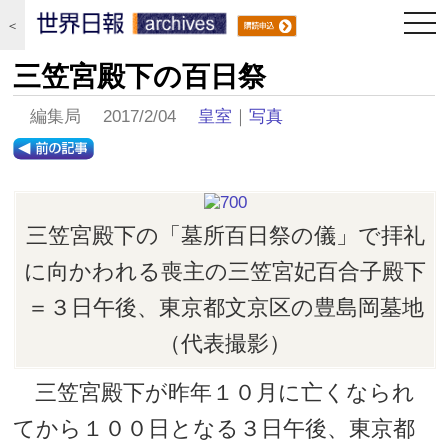
togg
＜
navi
三笠宮殿下の百日祭
編集局 2017/2/04
皇室
｜
写真
三笠宮殿下の「墓所百日祭の儀」で拝礼
に向かわれる喪主の三笠宮妃百合子殿下
＝３日午後、東京都文京区の豊島岡墓地
（代表撮影）
三笠宮殿下が昨年１０月に亡くなられ
てから１００日となる３日午後、東京都