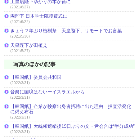
上皇后陛下ゆかりの木が笛に
(2021/6/27)
両陛下 日本学士院授賞式に
(2021/6/22)
きょう２年ぶり植樹祭 天皇陛下、リモートでお言葉
(2021/5/30)
天皇陛下が田植え
(2021/5/27)
写真のほかの記事
【韓国紙】委員会共和国
(2022/3/31)
音楽に国境はないーイスラエルから
(2022/3/31)
【韓国紙】企業が検察出身者招聘に出た理由 捜査活発化
に備え布石
(2022/3/31)
【韓国紙】大統領選挙後19日ぶりの文・尹会合は“半分成功”
(2022/3/31)