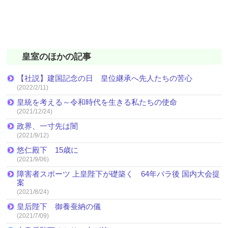
皇室のほかの記事
【社説】建国記念の日 皇位継承へ先人たちの苦心
(2022/2/11)
皇統を考える～令和時代を生きる私たちの使命
(2021/12/24)
政界、一寸先は闇
(2021/9/12)
悠仁殿下 15歳に
(2021/9/06)
障害者スポーツ 上皇陛下が礎築く 64年パラ後 国内大会提
案
(2021/8/24)
皇后陛下 御養蚕納の儀
(2021/7/09)