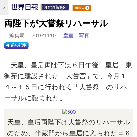
togg
＜
navi
両陛下が大嘗祭リハーサル
編集局 2019/11/07
皇室
｜
写真
天皇、皇后両陛下は６日午後、皇居・東
御苑に建設された「大嘗宮」で、今月１
４～１５日に行われる「大嘗祭」のリハ
ーサルに臨まれた。
天皇、皇后両陛下は大嘗祭のリハーサル
のため、半蔵門から皇居に入られた＝６