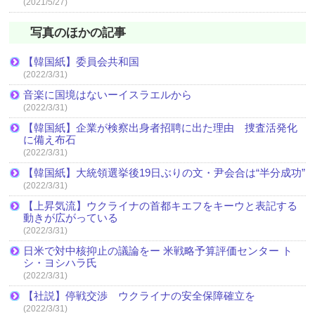
(2021/5/27)
写真のほかの記事
【韓国紙】委員会共和国
(2022/3/31)
音楽に国境はないーイスラエルから
(2022/3/31)
【韓国紙】企業が検察出身者招聘に出た理由 捜査活発化
に備え布石
(2022/3/31)
【韓国紙】大統領選挙後19日ぶりの文・尹会合は“半分成功”
(2022/3/31)
【上昇気流】ウクライナの首都キエフをキーウと表記する
動きが広がっている
(2022/3/31)
日米で対中核抑止の議論をー 米戦略予算評価センター ト
シ・ヨシハラ氏
(2022/3/31)
【社説】停戦交渉 ウクライナの安全保障確立を
(2022/3/31)