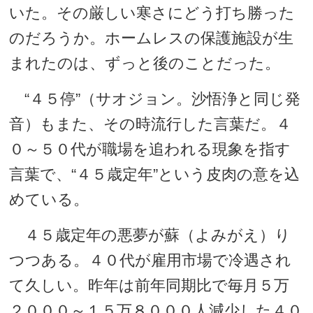
いた。その厳しい寒さにどう打ち勝った
のだろうか。ホームレスの保護施設が生
まれたのは、ずっと後のことだった。
“４５停”（サオジョン。沙悟浄と同じ発
音）もまた、その時流行した言葉だ。４
０～５０代が職場を追われる現象を指す
言葉で、“４５歳定年”という皮肉の意を込
めている。
４５歳定年の悪夢が蘇（よみがえ）り
つつある。４０代が雇用市場で冷遇され
て久しい。昨年は前年同期比で毎月５万
２０００～１５万８０００人減少した４０