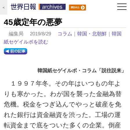
togg
＜
navi
45歳定年の悪夢
編集局 2019/8/29
コラム
｜
韓国・北朝鮮
｜
韓国
紙セゲイルボを読む
韓国紙セゲイルボ・コラム「説往説来」
１９９７年冬。その年はいつもの年よ
りも寒かった。わが国を襲った金融為替
危機。税金をつぎ込んでやっと破産を免
れた銀行は資金融資を渋った。工場の運
転資金まで底をついた多くの企業。倒産