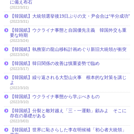
に備え布石
(2022/3/31)
【韓国紙】大統領選挙後19日ぶりの文・尹会合は“半分成功”
(2022/3/31)
【韓国紙】ウクライナ事態と自国優先主義 韓国外交も重
要な時期
(2022/3/24)
【韓国紙】執務室の龍山移転計画めぐり新旧大統領が衝突
(2022/3/24)
【韓国紙】韓日関係の改善は慎重姿勢で臨め
(2022/3/17)
【韓国紙】繰り返される大型山火事 根本的な対策を講じ
よ
(2022/3/10)
【韓国紙】ウクライナ事態から学ぶべきもの
(2022/3/10)
【韓国紙】分裂と敵対越え「三・一運動」顧みよ そこに
存在の基礎がある
(2022/3/03)
【韓国紙】世界に恥さらした李在明候補「初心者大統領」