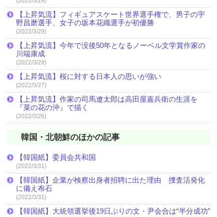
(2022/3/29)
【上昇気流】フィギュアスケート世界選手権で、男子の宇
野昌磨選手、女子の坂本花織選手が初優勝
(2022/3/29)
【上昇気流】今年で没後50年となるノーベル文学賞作家の
川端康成
(2022/3/28)
【上昇気流】桜に対する日本人の思いが強い
(2022/3/27)
【上昇気流】作家の司馬遼太郎は高田屋嘉兵衛の生涯を
『菜の花の沖』で描く
(2022/3/26)
韓国・北朝鮮のほかの記事
【韓国紙】委員会共和国
(2022/3/31)
【韓国紙】企業が検察出身者招聘に出た理由 捜査活発化
に備え布石
(2022/3/31)
【韓国紙】大統領選挙後19日ぶりの文・尹会合は“半分成功”