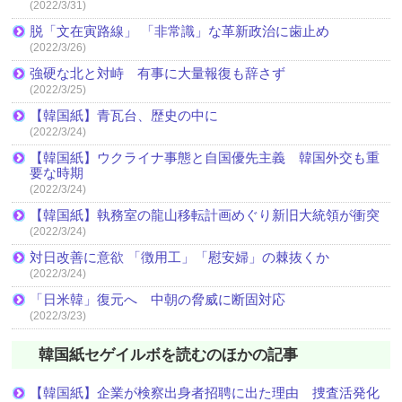
(2022/3/31)
脱「文在寅路線」 「非常識」な革新政治に歯止め
(2022/3/26)
強硬な北と対峙 有事に大量報復も辞さず
(2022/3/25)
【韓国紙】青瓦台、歴史の中に
(2022/3/24)
【韓国紙】ウクライナ事態と自国優先主義 韓国外交も重
要な時期
(2022/3/24)
【韓国紙】執務室の龍山移転計画めぐり新旧大統領が衝突
(2022/3/24)
対日改善に意欲 「徴用工」「慰安婦」の棘抜くか
(2022/3/24)
「日米韓」復元へ 中朝の脅威に断固対応
(2022/3/23)
韓国紙セゲイルボを読むのほかの記事
【韓国紙】企業が検察出身者招聘に出た理由 捜査活発化