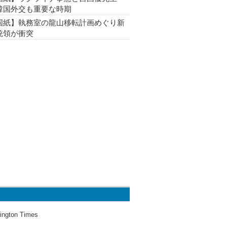
韓国外交も重要な時期
国紙】執務室の龍山移転計画めぐり新
統領が衝突
ington Times