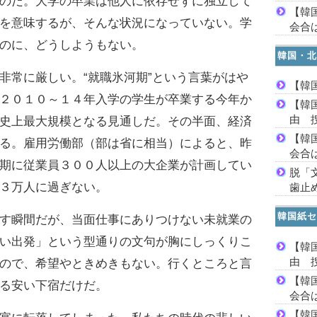
のだ。大学の卒業は他人に依存せずに独立して
【韓
を意味するが、そんな状況になっていない。学
会合は
のに、どうしようもない。
韓国・北
常に厳しい。“就職氷河期”という言葉がはや
【韓
２０１０～１４年入学の学生が卒業する今年か
【韓
由 
史上最大規模となる見通しだ。その半面、経済
【韓
る。雇用労働部（部は省に相当）によると、昨
会合は
期に従業員３００人以上の大企業が計画してい
脱「
３万人に過ぎない。
歯止
韓国紙セ
す瞬間だが、当面仕事にありつけない未就業の
い出発」という型通りの文句が胸にしっくりこ
【韓
由 
ので、希望やときめきもない。行くところと言
【韓
る安い下宿だけだ。
会合は
【韓