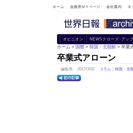
ホーム
会員用ＭＹページ
会社案内
ネ
オピニオン
NEWSクローズ･アッ
ホーム
>
国際
>
韓国・北朝鮮
> 卒業
卒業式アローン
編集局 2017/3/02
コラム
｜
韓国・北