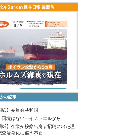
タルSunday世界日報 最新号
かの記事
国紙】委員会共和国
に国境はないーイスラエルから
国紙】企業が検察出身者招聘に出た理
捜査活発化に備え布石