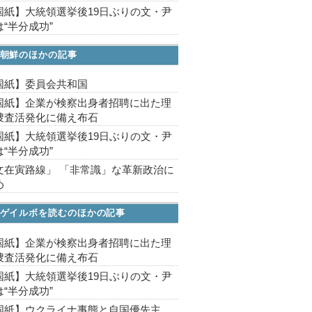
国紙】大統領選挙後19日ぶりの文・尹
“半分成功”
朝鮮のほかの記事
国紙】委員会共和国
国紙】企業が検察出身者招聘に出た理
捜査活発化に備え布石
国紙】大統領選挙後19日ぶりの文・尹
“半分成功”
文在寅路線」 「非常識」な革新政治に
め
ゲイルボを読むのほかの記事
国紙】企業が検察出身者招聘に出た理
捜査活発化に備え布石
国紙】大統領選挙後19日ぶりの文・尹
“半分成功”
国紙】ウクライナ事態と自国優先主