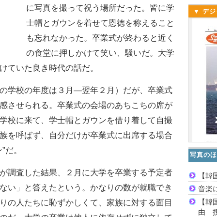
に写真を撮って祝う場所だった。皆に学
▼ デジ
士帽とガウンを着せて恩徳を称えること
も忘れなかった。卒業式が終わると近く
の食堂に押しかけて笑い、騒いだ。大学
けていた良き時代の話だ。
の学校の年度は３月―翌年２月）だが、卒業式
感させられる。卒業式の会場のあちこちの席が
学校に来て、学士帽とガウンを借り着して自撮
族を呼ばず、自分だけが卒業式に出席する場合
”だ。
写真のほ
が調査した結果、２月に大学を卒業する予定者
【韓
ない」と答えたという。かなりの数が就職でき
音楽
【韓
りの人たちに恥ずかしくて、家族に対する面目
由 