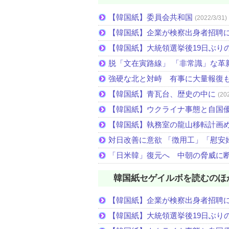
【韓国紙】委員会共和国
(2022/3/31)
【韓国紙】企業が検察出身者招聘
【韓国紙】大統領選挙後19日ぶりの
脱「文在寅路線」 「非常識」な革
強硬な北と対峙 有事に大量報復
【韓国紙】青瓦台、歴史の中に
(20
【韓国紙】ウクライナ事態と自国
【韓国紙】執務室の龍山移転計画
対日改善に意欲 「徴用工」「慰安
「日米韓」復元へ 中朝の脅威に
韓国紙セゲイルボを読むのほ
【韓国紙】企業が検察出身者招聘
【韓国紙】大統領選挙後19日ぶりの