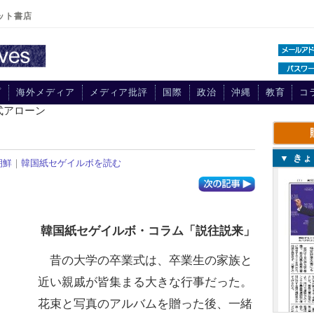
ット書店
プ
海外メディア
メディア批評
国際
政治
沖縄
教育
コ
式アローン
▼ き
朝鮮
｜
韓国紙セゲイルボを読む
韓国紙セゲイルボ・コラム「説往説来」
昔の大学の卒業式は、卒業生の家族と
近い親戚が皆集まる大きな行事だった。
花束と写真のアルバムを贈った後、一緒