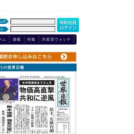
ラム
連載
特集
共産党ウォッチ
ょうの世界日報