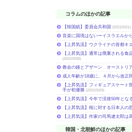
コラムのほかの記事
【韓国紙】委員会共和国
(2022/3/31)
音楽に国境はないーイスラエルか
【上昇気流】ウクライナの首都キ
【上昇気流】通常は廃棄される食
(2022/3/30)
教会の鐘とアザーン オーストリ
成人年齢が18歳に、４月から改正
【上昇気流】フィギュアスケート
手が初優勝
(2022/3/29)
【上昇気流】今年で没後50年とな
【上昇気流】桜に対する日本人の
【上昇気流】作家の司馬遼太郎は
韓国・北朝鮮のほかの記事