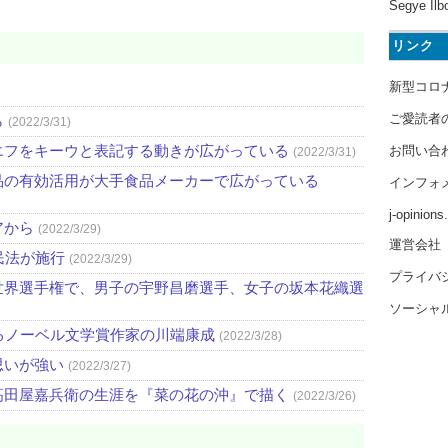
Segye Ilb
リンク
新型コロ
ご愛読者
ら
(2022/3/31)
エフをキーウと表記する動きが広がっている
お問い合
(2022/3/31)
品の有効活用が大手食品メーカーで広がっている
インフォ
j-opinion
アから
(2022/3/29)
運営会社
民法が施行
(2022/3/29)
プライバ
世界選手権で、男子の宇野昌磨選手、女子の坂本花織選
ソーシャ
るノーベル文学賞作家の川端康成
(2022/3/28)
思いが強い
(2022/3/27)
高田屋嘉兵衛の生涯を『菜の花の沖』で描く
(2022/3/26)