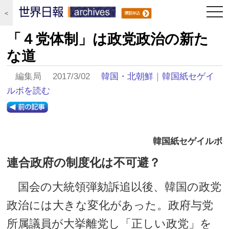
togg
＜
navi
「４党体制」は政党政治の新た
な道
編集局 2017/3/02
韓国・北朝鮮
｜
韓国紙セゲイ
ルボを読む
韓国紙セゲイルボ
連合政府の制度化は不可避？
国会の大統領弾劾訴追以後、韓国の政党
政治には大きな変化があった。政府与党
所属議員が大挙離党し「正しい政党」を