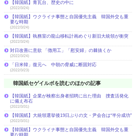
【韓国紙】青瓦台、歴史の中に
(2022/3/24)
【韓国紙】ウクライナ事態と自国優先主義 韓国外交も重
要な時期
(2022/3/24)
【韓国紙】執務室の龍山移転計画めぐり新旧大統領が衝突
(2022/3/24)
対日改善に意欲 「徴用工」「慰安婦」の棘抜くか
(2022/3/24)
「日米韓」復元へ 中朝の脅威に断固対応
(2022/3/23)
韓国紙セゲイルボを読むのほかの記事
【韓国紙】企業が検察出身者招聘に出た理由 捜査活発化
に備え布石
(2022/3/31)
【韓国紙】大統領選挙後19日ぶりの文・尹会合は“半分成功”
(2022/3/31)
【韓国紙】ウクライナ事態と自国優先主義 韓国外交も重
要な時期