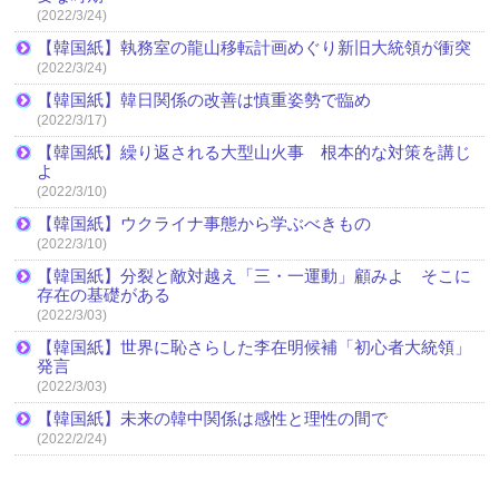
(2022/3/24)
【韓国紙】執務室の龍山移転計画めぐり新旧大統領が衝突
(2022/3/24)
【韓国紙】韓日関係の改善は慎重姿勢で臨め
(2022/3/17)
【韓国紙】繰り返される大型山火事 根本的な対策を講じ
よ
(2022/3/10)
【韓国紙】ウクライナ事態から学ぶべきもの
(2022/3/10)
【韓国紙】分裂と敵対越え「三・一運動」顧みよ そこに
存在の基礎がある
(2022/3/03)
【韓国紙】世界に恥さらした李在明候補「初心者大統領」
発言
(2022/3/03)
【韓国紙】未来の韓中関係は感性と理性の間で
(2022/2/24)