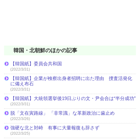
韓国・北朝鮮のほかの記事
【韓国紙】委員会共和国
(2022/3/31)
【韓国紙】企業が検察出身者招聘に出た理由 捜査活発化
に備え布石
(2022/3/31)
【韓国紙】大統領選挙後19日ぶりの文・尹会合は“半分成功”
(2022/3/31)
脱「文在寅路線」 「非常識」な革新政治に歯止め
(2022/3/26)
強硬な北と対峙 有事に大量報復も辞さず
(2022/3/25)