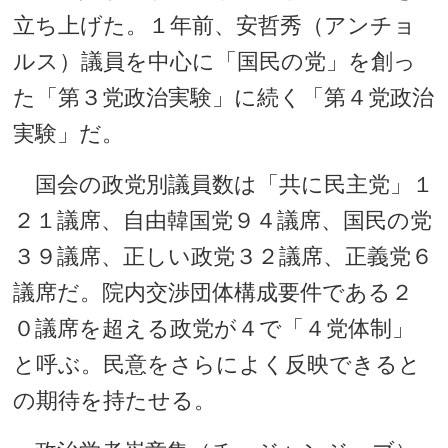
立ち上げた。１年前、安哲秀（アンチョ
ルス）議員を中心に「国民の党」を創っ
た「第３党政治実験」に続く「第４党政治
実験」だ。
国会の政党別議員数は「共に民主党」１
２１議席、自由韓国党９４議席、国民の党
３９議席、正しい政党３２議席、正義党６
議席だ。院内交渉団体構成要件である２
０議席を超える政党が４で「４党体制」
と呼ぶ。民意をさらによく反映できると
の期待を持たせる。