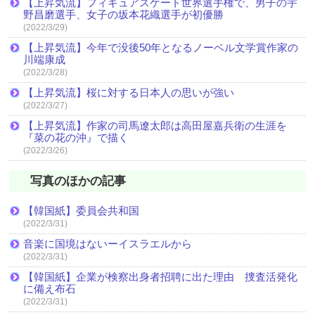
【上昇気流】フィギュアスケート世界選手権で、男子の宇
野昌磨選手、女子の坂本花織選手が初優勝
(2022/3/29)
【上昇気流】今年で没後50年となるノーベル文学賞作家の
川端康成
(2022/3/28)
【上昇気流】桜に対する日本人の思いが強い
(2022/3/27)
【上昇気流】作家の司馬遼太郎は高田屋嘉兵衛の生涯を
『菜の花の沖』で描く
(2022/3/26)
写真のほかの記事
【韓国紙】委員会共和国
(2022/3/31)
音楽に国境はないーイスラエルから
(2022/3/31)
【韓国紙】企業が検察出身者招聘に出た理由 捜査活発化
に備え布石
(2022/3/31)