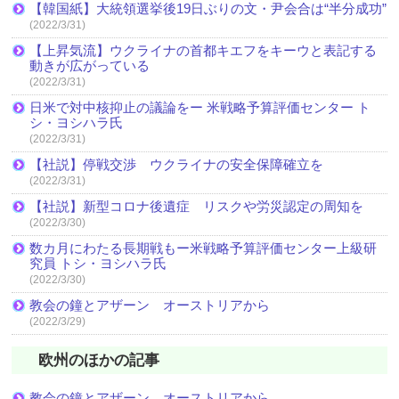
【韓国紙】大統領選挙後19日ぶりの文・尹会合は“半分成功”
(2022/3/31)
【上昇気流】ウクライナの首都キエフをキーウと表記する
動きが広がっている
(2022/3/31)
日米で対中核抑止の議論をー 米戦略予算評価センター ト
シ・ヨシハラ氏
(2022/3/31)
【社説】停戦交渉 ウクライナの安全保障確立を
(2022/3/31)
【社説】新型コロナ後遺症 リスクや労災認定の周知を
(2022/3/30)
数カ月にわたる長期戦もー米戦略予算評価センター上級研
究員 トシ・ヨシハラ氏
(2022/3/30)
教会の鐘とアザーン オーストリアから
(2022/3/29)
欧州のほかの記事
教会の鐘とアザーン オーストリアから