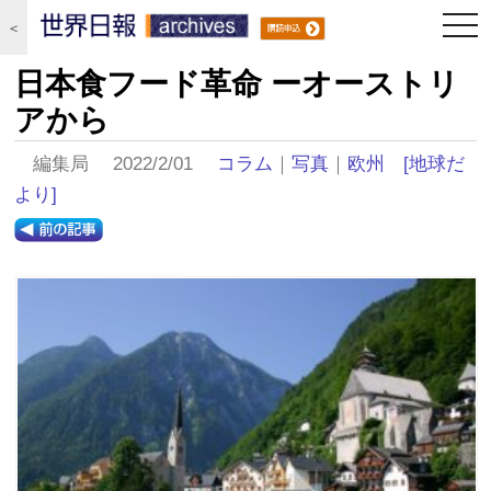
togg
＜
navi
日本食フード革命 ーオーストリ
アから
編集局 2022/2/01
コラム
｜
写真
｜
欧州
[地球だ
より]