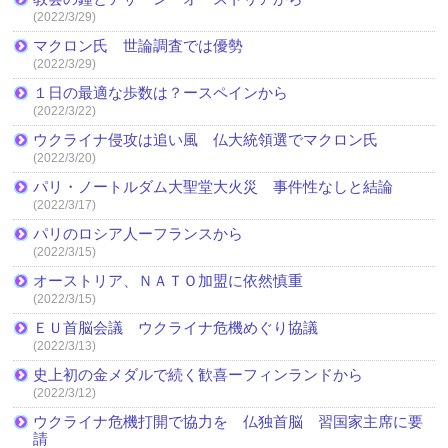
(2022/3/29)
マクロン氏 世論調査では優勢
(2022/3/29)
１日の最適な歩数は？ースペインから
(2022/3/22)
ウクライナ侵攻は追い風 仏大統領選でマクロン氏
(2022/3/20)
パリ・ノートルダム大聖堂大火災 事件性なしと結論
(2022/3/17)
パリのロシア人ーフランスから
(2022/3/15)
オーストリア、ＮＡＴＯ加盟に依然慎重
(2022/3/15)
ＥＵ首脳会議 ウクライナ危機めぐり協議
(2022/3/13)
史上初の金メダルで続く歓喜ーフィンランドから
(2022/3/12)
ウクライナ危機打開で協力を 仏独首脳 習国家主席に要
請