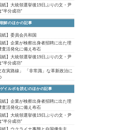
国紙】大統領選挙後19日ぶりの文・尹
“半分成功”
朝鮮のほかの記事
国紙】委員会共和国
国紙】企業が検察出身者招聘に出た理
捜査活発化に備え布石
国紙】大統領選挙後19日ぶりの文・尹
“半分成功”
文在寅路線」 「非常識」な革新政治に
め
ゲイルボを読むのほかの記事
国紙】企業が検察出身者招聘に出た理
捜査活発化に備え布石
国紙】大統領選挙後19日ぶりの文・尹
“半分成功”
国紙】ウクライナ事態と自国優先主