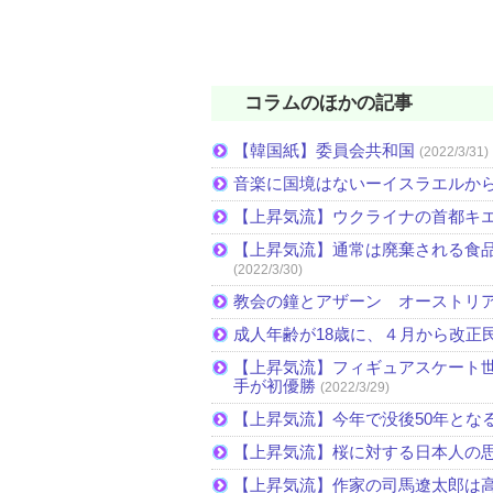
コラムのほかの記事
【韓国紙】委員会共和国
(2022/3/31)
音楽に国境はないーイスラエルか
【上昇気流】ウクライナの首都キ
【上昇気流】通常は廃棄される食
(2022/3/30)
教会の鐘とアザーン オーストリ
成人年齢が18歳に、４月から改正
【上昇気流】フィギュアスケート
手が初優勝
(2022/3/29)
【上昇気流】今年で没後50年とな
【上昇気流】桜に対する日本人の
【上昇気流】作家の司馬遼太郎は