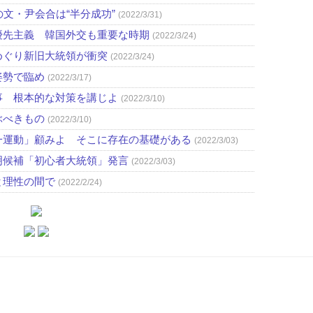
文・尹会合は“半分成功”
(2022/3/31)
優先主義 韓国外交も重要な時期
(2022/3/24)
めぐり新旧大統領が衝突
(2022/3/24)
姿勢で臨め
(2022/3/17)
事 根本的な対策を講じよ
(2022/3/10)
ぶべきもの
(2022/3/10)
一運動」顧みよ そこに存在の基礎がある
(2022/3/03)
明候補「初心者大統領」発言
(2022/3/03)
と理性の間で
(2022/2/24)