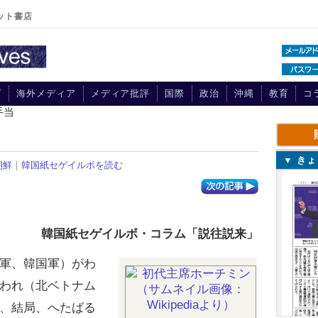
ット書店
プ
海外メディア
メディア批評
国際
政治
沖縄
教育
コ
手当
▼ き
朝鮮
｜
韓国紙セゲイルボを読む
韓国紙セゲイルボ・コラム「説往説来」
軍、韓国軍）がわ
われ（北ベトナム
、結局、へたばる