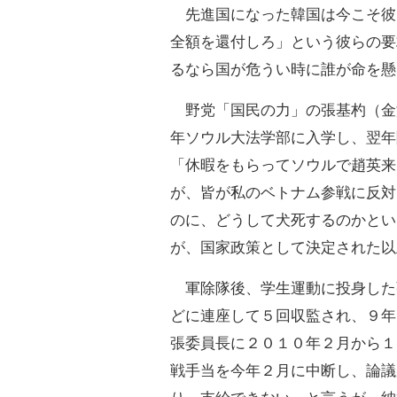
先進国になった韓国は今こそ彼
全額を還付しろ」という彼らの要
るなら国が危うい時に誰が命を懸
野党「国民の力」の張基杓（金
年ソウル大法学部に入学し、翌年
「休暇をもらってソウルで趙英来
が、皆が私のベトナム参戦に反対
のに、どうして犬死するのかとい
が、国家政策として決定された以
軍除隊後、学生運動に投身した
どに連座して５回収監され、９年
張委員長に２０１０年２月から１
戦手当を今年２月に中断し、論議