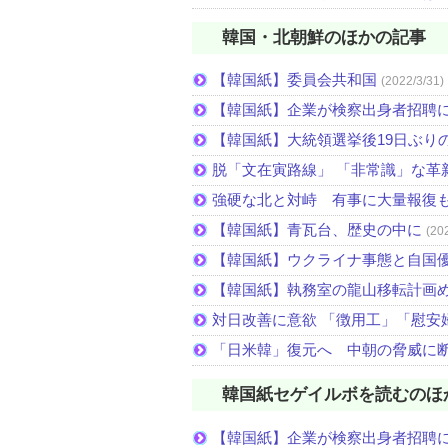
韓国・北朝鮮のほかの記事
【韓国紙】委員会共和国
(2022/3/31)
【韓国紙】企業が検察出身者招聘
【韓国紙】大統領選挙後19日ぶりの
脱「文在寅路線」 「非常識」な革
強硬な北と対峙 有事に大量報復
【韓国紙】青瓦台、歴史の中に
(20
【韓国紙】ウクライナ事態と自国
【韓国紙】執務室の龍山移転計画
対日改善に意欲 「徴用工」「慰安
「日米韓」復元へ 中朝の脅威に
韓国紙セゲイルボを読むのほ
【韓国紙】企業が検察出身者招聘