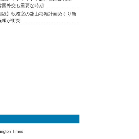
韓国外交も重要な時期
国紙】執務室の龍山移転計画めぐり新
統領が衝突
ington Times