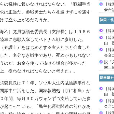
らの犠牲に報いなければならない。「戦闘手当
【韓
会合は
求は正当だ。参戦勇士たちを礼遇せずに冷遇す
けて立ち上がるだろうか。
韓国・北
【韓
海乙）党員協議会委員長（支部長）は１９６６
【韓
陸軍に志願入隊してベトナム戦に参戦した。
由 
（弁護士）をはじめとする友人たちと会食した
【韓
した。名分なき戦争であり、死ぬかもしれない
会合は
脱「
うのだ。お金を使って抜ける場合が多かった
歯止
上、従わなければならないと考えた」。
韓国紙セ
張委員長は７１年、ソウル大生内乱陰謀事件な
【韓
間獄中生活をした。国家報勲処（庁に相当）が
由 
０年間、毎月３０万ウォンずつ支給していた参
【韓
会合は
が起こっている。「民主化運動関連の前科があ
【韓