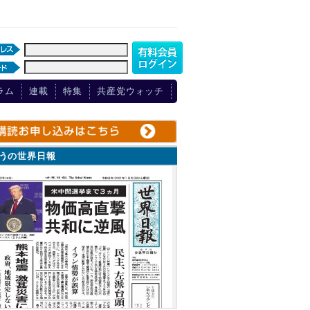
ラム
連載
特集
共産党ウォッチ
ょうの世界日報