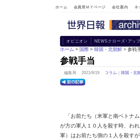
ホーム
会員用ＭＹページ
会社案内
ネ
オピニオン
NEWSクローズ･アッ
ホーム
>
国際
>
韓国・北朝鮮
> 参戦
参戦手当
編集局 2021/8/19
コラム
｜
韓国・北
「お前たち（米軍と南ベトナム
が方の軍人１０人を殺す時、われ
軍）はお前たち側の１人を殺すが