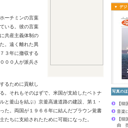
▼ デジ
ホーチミンの言葉
ている。彼の言葉
に共産主義体制の
た。遠く離れた異
７３年に撤収する
０００人が派兵さ
するために貢献し
写真のほ
る。それもそのはずで、米国が支給したベトナ
ルと釜山を結ぶ）京釜高速道路の建設、第１・
【韓
った。両国が１９６６年に結んだブラウン覚書
音楽
【韓
士たちに支給されたために可能になった。
由 