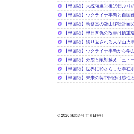
【韓国紙】大統領選挙後19日ぶりの
【韓国紙】ウクライナ事態と自国
【韓国紙】執務室の龍山移転計画
【韓国紙】韓日関係の改善は慎重
【韓国紙】繰り返される大型山火
【韓国紙】ウクライナ事態から学
【韓国紙】分裂と敵対越え「三・
【韓国紙】世界に恥さらした李在
【韓国紙】未来の韓中関係は感性
© 2026 株式会社 世界日報社