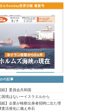
タルSunday世界日報 最新号
かの記事
国紙】委員会共和国
に国境はないーイスラエルから
国紙】企業が検察出身者招聘に出た理
捜査活発化に備え布石