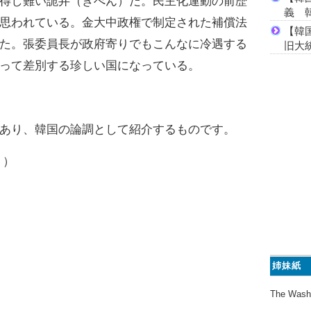
得し難い詭弁（きべん）だ。民主化運動の前歴
義 
思われている。金大中政権で制定された補償法
【韓
た。張委員長が政府寄りでもこんなに冷遇する
旧大
って差別する珍しい国になっている。
あり、韓国の論調として紹介するものです。
り）
姉妹紙
The Wash