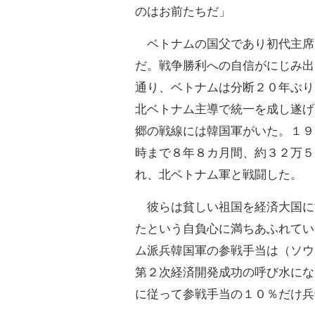
のはお前たちだ」
ベトナムの国父であり初代主席
だ。戦争勝利への自信がにじみ出
通り、ベトナムは分断２０年ぶり
北ベトナム主導で統一を成し遂げ
郷の戦線には韓国軍がいた。１９
時まで８年８カ月間、約３２万５
れ、北ベトナム軍と戦闘した。
彼らは貧しい祖国を経済大国に
たという自負心に満ちあふれてい
ム派兵韓国軍の参戦手当は（ソウ
第２次経済開発成功の呼び水にな
に従って参戦手当の１０％だけ兵