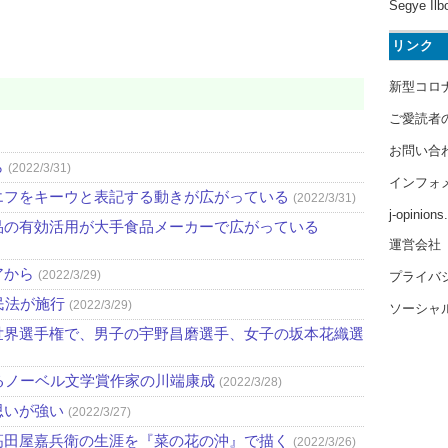
Segye Ilb
リンク
新型コロ
ご愛読者
お問い合
ら
(2022/3/31)
インフォ
エフをキーウと表記する動きが広がっている
(2022/3/31)
j-opinion
品の有効活用が大手食品メーカーで広がっている
運営会社
アから
(2022/3/29)
プライバ
民法が施行
(2022/3/29)
ソーシャ
世界選手権で、男子の宇野昌磨選手、女子の坂本花織選
るノーベル文学賞作家の川端康成
(2022/3/28)
思いが強い
(2022/3/27)
高田屋嘉兵衛の生涯を『菜の花の沖』で描く
(2022/3/26)