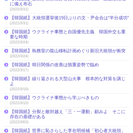
に備え布石
(2022/3/31)
【韓国紙】大統領選挙後19日ぶりの文・尹会合は“半分成功”
(2022/3/31)
【韓国紙】ウクライナ事態と自国優先主義 韓国外交も重
要な時期
(2022/3/24)
【韓国紙】執務室の龍山移転計画めぐり新旧大統領が衝突
(2022/3/24)
【韓国紙】韓日関係の改善は慎重姿勢で臨め
(2022/3/17)
【韓国紙】繰り返される大型山火事 根本的な対策を講じ
よ
(2022/3/10)
【韓国紙】ウクライナ事態から学ぶべきもの
(2022/3/10)
【韓国紙】分裂と敵対越え「三・一運動」顧みよ そこに
存在の基礎がある
(2022/3/03)
【韓国紙】世界に恥さらした李在明候補「初心者大統領」