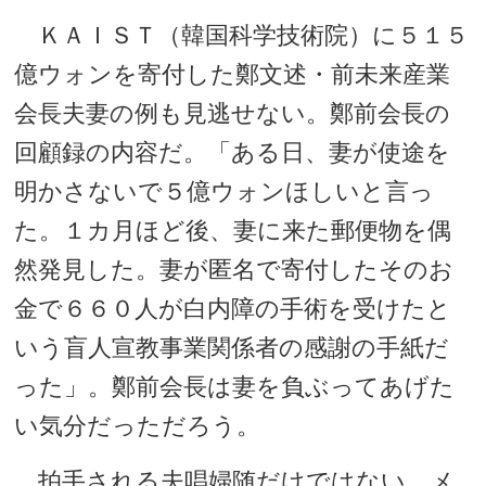
ＫＡＩＳＴ（韓国科学技術院）に５１５
億ウォンを寄付した鄭文述・前未来産業
会長夫妻の例も見逃せない。鄭前会長の
回顧録の内容だ。「ある日、妻が使途を
明かさないで５億ウォンほしいと言っ
た。１カ月ほど後、妻に来た郵便物を偶
然発見した。妻が匿名で寄付したそのお
金で６６０人が白内障の手術を受けたと
いう盲人宣教事業関係者の感謝の手紙だ
った」。鄭前会長は妻を負ぶってあげた
い気分だっただろう。
拍手される夫唱婦随だけではない。メ