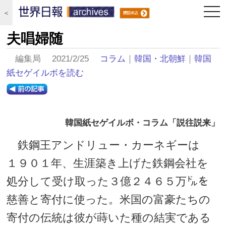
togg
＜
navi
夫唱婦随
編集局 2021/2/25
コラム
｜
韓国・北朝鮮
｜
韓国
紙セゲイルボを読む
韓国紙セゲイルボ・コラム「説往説来」
鉄鋼王アンドリュー・カーネギーは
１９０１年、生涯築き上げた鉄鋼会社を
処分して受け取った３億２４６５万㌦を
慈善と寄付に使った。米国の富豪たちの
寄付の伝統は彼が蒔いた種の結実である