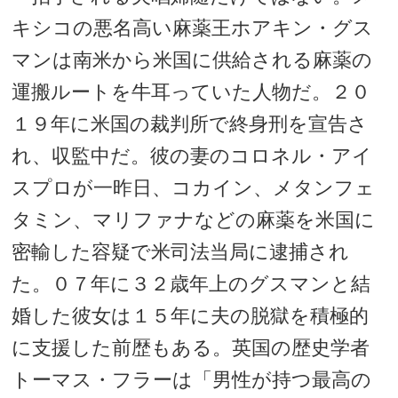
キシコの悪名高い麻薬王ホアキン・グス
マンは南米から米国に供給される麻薬の
運搬ルートを牛耳っていた人物だ。２０
１９年に米国の裁判所で終身刑を宣告さ
れ、収監中だ。彼の妻のコロネル・アイ
スプロが一昨日、コカイン、メタンフェ
タミン、マリファナなどの麻薬を米国に
密輸した容疑で米司法当局に逮捕され
た。０７年に３２歳年上のグスマンと結
婚した彼女は１５年に夫の脱獄を積極的
に支援した前歴もある。英国の歴史学者
トーマス・フラーは「男性が持つ最高の