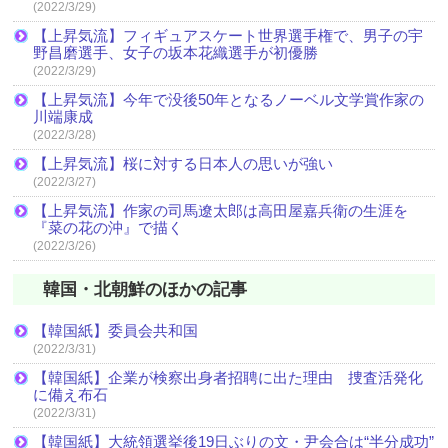
(2022/3/29)
【上昇気流】フィギュアスケート世界選手権で、男子の宇
野昌磨選手、女子の坂本花織選手が初優勝
(2022/3/29)
【上昇気流】今年で没後50年となるノーベル文学賞作家の
川端康成
(2022/3/28)
【上昇気流】桜に対する日本人の思いが強い
(2022/3/27)
【上昇気流】作家の司馬遼太郎は高田屋嘉兵衛の生涯を
『菜の花の沖』で描く
(2022/3/26)
韓国・北朝鮮のほかの記事
【韓国紙】委員会共和国
(2022/3/31)
【韓国紙】企業が検察出身者招聘に出た理由 捜査活発化
に備え布石
(2022/3/31)
【韓国紙】大統領選挙後19日ぶりの文・尹会合は“半分成功”