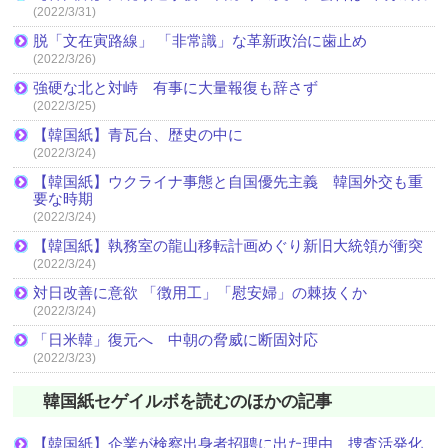
(2022/3/31)
脱「文在寅路線」 「非常識」な革新政治に歯止め
(2022/3/26)
強硬な北と対峙 有事に大量報復も辞さず
(2022/3/25)
【韓国紙】青瓦台、歴史の中に
(2022/3/24)
【韓国紙】ウクライナ事態と自国優先主義 韓国外交も重
要な時期
(2022/3/24)
【韓国紙】執務室の龍山移転計画めぐり新旧大統領が衝突
(2022/3/24)
対日改善に意欲 「徴用工」「慰安婦」の棘抜くか
(2022/3/24)
「日米韓」復元へ 中朝の脅威に断固対応
(2022/3/23)
韓国紙セゲイルボを読むのほかの記事
【韓国紙】企業が検察出身者招聘に出た理由 捜査活発化