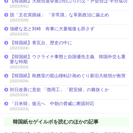
【韓国紙】大統領選挙後19日ぶりの文・尹会合は“半分成功”
(2022/3/31)
脱「文在寅路線」 「非常識」な革新政治に歯止め
(2022/3/26)
強硬な北と対峙 有事に大量報復も辞さず
(2022/3/25)
【韓国紙】青瓦台、歴史の中に
(2022/3/24)
【韓国紙】ウクライナ事態と自国優先主義 韓国外交も重
要な時期
(2022/3/24)
【韓国紙】執務室の龍山移転計画めぐり新旧大統領が衝突
(2022/3/24)
対日改善に意欲 「徴用工」「慰安婦」の棘抜くか
(2022/3/24)
「日米韓」復元へ 中朝の脅威に断固対応
(2022/3/23)
韓国紙セゲイルボを読むのほかの記事