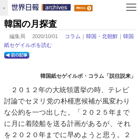
togg
＜
navi
韓国の月探査
編集局 2020/10/01
コラム
｜
韓国・北朝鮮
｜
韓国
紙セゲイルボを読む
韓国紙セゲイルボ・コラム「説往説来」
２０１２年の大統領選挙の時、テレビ
討論でセヌリ党の朴槿恵候補が風変わり
な公約を一つ出した。「２０２５年まで
に月に着陸船を送る計画があるが、それ
を２０２０年までに早めようと思う。２