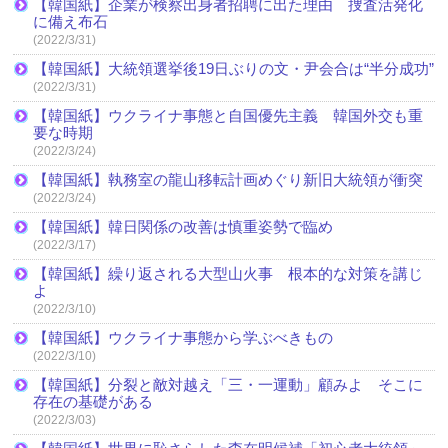
【韓国紙】企業が検察出身者招聘に出た理由 捜査活発化
に備え布石
(2022/3/31)
【韓国紙】大統領選挙後19日ぶりの文・尹会合は“半分成功”
(2022/3/31)
【韓国紙】ウクライナ事態と自国優先主義 韓国外交も重
要な時期
(2022/3/24)
【韓国紙】執務室の龍山移転計画めぐり新旧大統領が衝突
(2022/3/24)
【韓国紙】韓日関係の改善は慎重姿勢で臨め
(2022/3/17)
【韓国紙】繰り返される大型山火事 根本的な対策を講じ
よ
(2022/3/10)
【韓国紙】ウクライナ事態から学ぶべきもの
(2022/3/10)
【韓国紙】分裂と敵対越え「三・一運動」顧みよ そこに
存在の基礎がある
(2022/3/03)