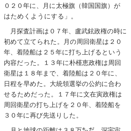
０２０年に、月に太極旗（韓国国旗）が
はためくようにする」。
月探査計画は０７年、盧武鉉政権の時に
初めて立てられた。月の周回衛星は２０
年、着陸船は２５年に打ち上げるという
内容だった。１３年に朴槿恵政権は周回
衛星は１８年まで、着陸船は２０年に、
日程を早めた。大統領選挙の公約に合わ
せるためだった。１７年に文在寅政権は
周回衛星の打ち上げを２０年、着陸船を
３０年に再び先送りした。
月と地球の距離は３８万㌔だ。深宇宙