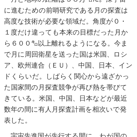
に進むための前哨研究である月の探査は
高度な技術が必要な領域だ。角度が０・
１度だけ違っても本来の目標だった月か
ら６００㌔以上離れるようになる。今ま
で月に周回衛星を送った国は米国、ロシ
ア、欧州連合（ＥＵ）、中国、日本、イン
ドくらいだ。しばらく関心から遠ざかっ
た国家間の月探査競争が再び熱を帯びて
きている。米国、中国、日本などが最近
数年の間に有人月探査計画を相次いで発
表した。
宇宙先進国が先行する間に、わが国の