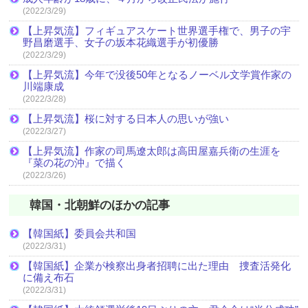
(2022/3/29)
【上昇気流】フィギュアスケート世界選手権で、男子の宇
野昌磨選手、女子の坂本花織選手が初優勝
(2022/3/29)
【上昇気流】今年で没後50年となるノーベル文学賞作家の
川端康成
(2022/3/28)
【上昇気流】桜に対する日本人の思いが強い
(2022/3/27)
【上昇気流】作家の司馬遼太郎は高田屋嘉兵衛の生涯を
『菜の花の沖』で描く
(2022/3/26)
韓国・北朝鮮のほかの記事
【韓国紙】委員会共和国
(2022/3/31)
【韓国紙】企業が検察出身者招聘に出た理由 捜査活発化
に備え布石
(2022/3/31)