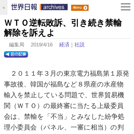
togg
＜
navi
ＷＴＯ逆転敗訴、引き続き禁輸
解除を訴えよ
編集局 2019/4/16
経済
｜
社説
２０１１年３月の東京電力福島第１原発
事故後、韓国が福島など８県産の水産物
輸入を禁止している問題で、世界貿易機
関（ＷＴＯ）の最終審に当たる上級委員
会は、禁輸を「不当」とみなした紛争処
理小委員会（パネル、一審に相当）の判