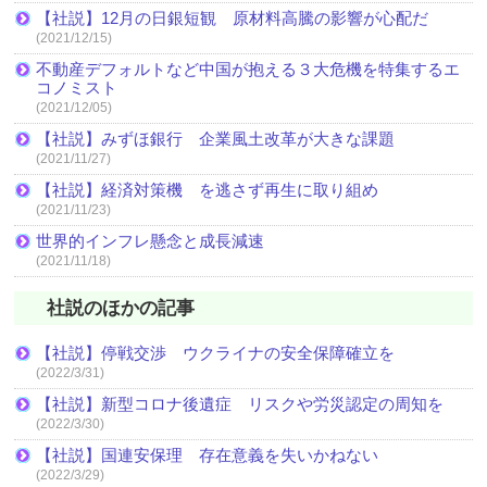
【社説】12月の日銀短観 原材料高騰の影響が心配だ
(2021/12/15)
不動産デフォルトなど中国が抱える３大危機を特集するエ
コノミスト
(2021/12/05)
【社説】みずほ銀行 企業風土改革が大きな課題
(2021/11/27)
【社説】経済対策機 を逃さず再生に取り組め
(2021/11/23)
世界的インフレ懸念と成長減速
(2021/11/18)
社説のほかの記事
【社説】停戦交渉 ウクライナの安全保障確立を
(2022/3/31)
【社説】新型コロナ後遺症 リスクや労災認定の周知を
(2022/3/30)
【社説】国連安保理 存在意義を失いかねない
(2022/3/29)