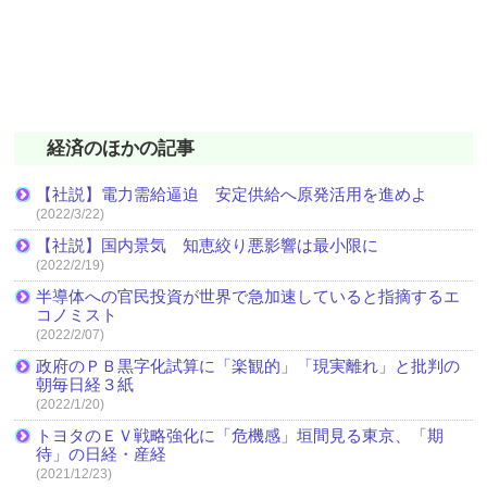
経済のほかの記事
【社説】電力需給逼迫 安定供給へ原発活用を進めよ
(2022/3/22)
【社説】国内景気 知恵絞り悪影響は最小限に
(2022/2/19)
半導体への官民投資が世界で急加速していると指摘するエ
コノミスト
(2022/2/07)
政府のＰＢ黒字化試算に「楽観的」「現実離れ」と批判の
朝毎日経３紙
(2022/1/20)
トヨタのＥＶ戦略強化に「危機感」垣間見る東京、「期
待」の日経・産経
(2021/12/23)