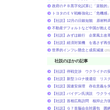
政府のＰＢ黒字化試算に「楽観的
トヨタのＥＶ戦略強化に「危機感
【社説】12月の日銀短観 原材料
不動産デフォルトなど中国が抱え
【社説】みずほ銀行 企業風土改
【社説】経済対策機 を逃さず再
世界的インフレ懸念と成長減速
(20
社説のほかの記事
【社説】停戦交渉 ウクライナの
【社説】新型コロナ後遺症 リス
【社説】国連安保理 存在意義を
【社説】バイデン氏演説 ウクラ
【社説】首相広島訪問 核抑止力
【社説】Ｇ７首脳会合対露包 囲