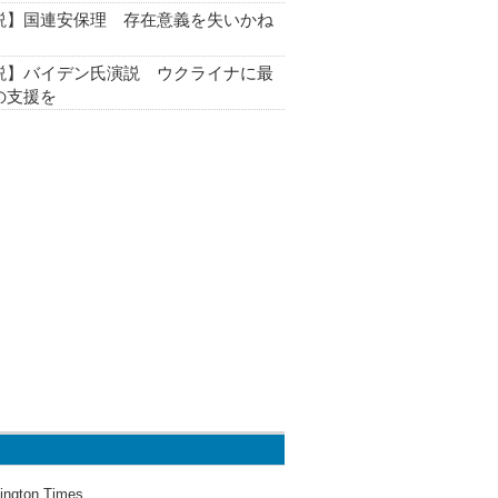
説】国連安保理 存在意義を失いかね
説】バイデン氏演説 ウクライナに最
の支援を
ington Times