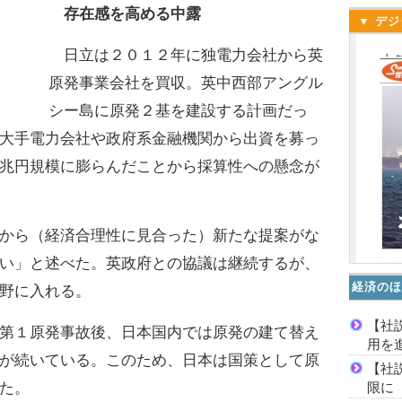
存在感を高める中露
▼ デジ
日立は２０１２年に独電力会社から英
原発事業会社を買収。英中西部アングル
シー島に原発２基を建設する計画だっ
大手電力会社や政府系金融機関から出資を募っ
兆円規模に膨らんだことから採算性への懸念が
から（経済合理性に見合った）新たな提案がな
い」と述べた。英政府との協議は継続するが、
経済のほ
野に入れる。
【社
第１原発事故後、日本国内では原発の建て替え
用を
が続いている。このため、日本は国策として原
【社
限に
た。