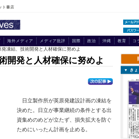
ット書店
プ
海外メディア
メディア批評
国際
政治
沖縄
教育
コ
英原発凍結、技術開発と人材確保に努めよ
術開発と人材確保に努めよ
▼ き
日立製作所が英原発建設計画の凍結を
決めた。日立が事業継続の条件とする出
資集めのめどが立たず、損失拡大を防ぐ
ためにいったん計画を止める。