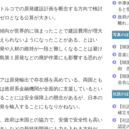
半導
トルコでの原発建設計画を断念する方向で検討
ると
政府
ゼロとなる公算が大きい。
離れ
傾向が世界的に強まったことで建設費用が増大
写真のほ
えられないようになったことがある。とはい
【韓
発や人材の維持が一段と難しくなることは避け
音楽
島第１原発などの廃炉作業にも影響する恐れが
【韓
由 
【韓
アは原発輸出で存在感を高めている。両国とも
会合は
は政府系金融機関が全面的に支援しているとい
社説のほ
ることには安全保障上の懸念があるが、日本の
【社
発を輸入することにもなりかねない。
確立
、政府は米国との協力で、安価で安全性も高い
【社
認定
Ｒ）などの新技術開発にも力を入れる方針だ。