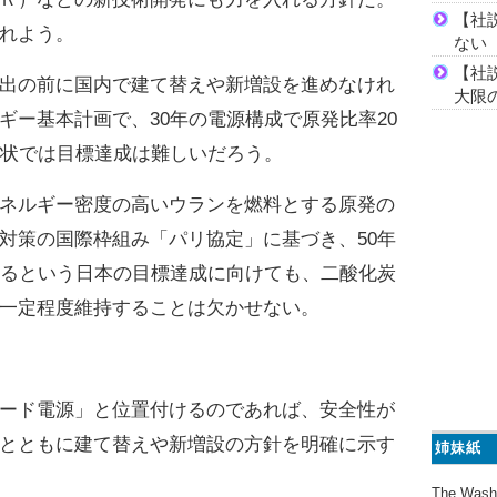
【社
れよう。
ない
【社
出の前に国内で建て替えや新増設を進めなけれ
大限
ギー基本計画で、30年の電源構成で原発比率20
現状では目標達成は難しいだろう。
ネルギー密度の高いウランを燃料とする原発の
対策の国際枠組み「パリ協定」に基づき、50年
するという日本の目標達成に向けても、二酸化炭
一定程度維持することは欠かせない。
ード電源」と位置付けるのであれば、安全性が
とともに建て替えや新増設の方針を明確に示す
姉妹紙
The Wash