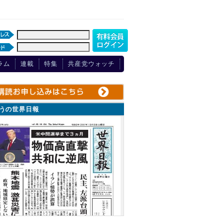
ラム
連載
特集
共産党ウォッチ
ょうの世界日報