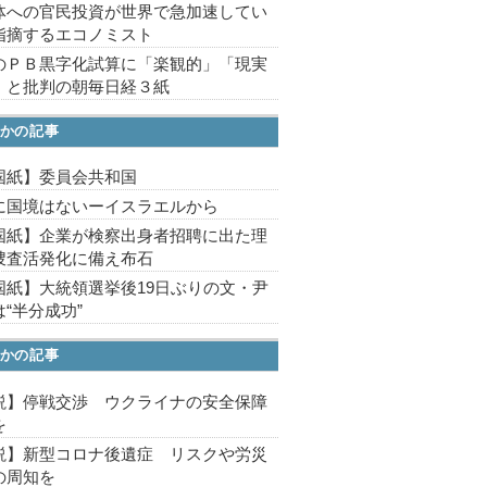
体への官民投資が世界で急加速してい
指摘するエコノミスト
のＰＢ黒字化試算に「楽観的」「現実
」と批判の朝毎日経３紙
かの記事
国紙】委員会共和国
に国境はないーイスラエルから
国紙】企業が検察出身者招聘に出た理
捜査活発化に備え布石
国紙】大統領選挙後19日ぶりの文・尹
“半分成功”
かの記事
説】停戦交渉 ウクライナの安全保障
を
説】新型コロナ後遺症 リスクや労災
の周知を