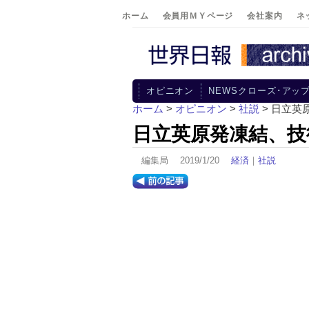
ホーム
会員用ＭＹページ
会社案内
ネ
オピニオン
NEWSクローズ･アッ
ホーム
>
オピニオン
>
社説
> 日立
日立英原発凍結、技
編集局 2019/1/20
経済
｜
社説