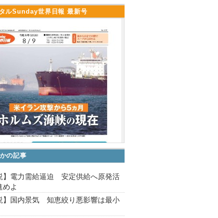
タルSunday世界日報 最新号
かの記事
説】電力需給逼迫 安定供給へ原発活
進めよ
説】国内景気 知恵絞り悪影響は最小