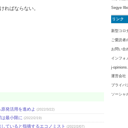
Segye Ilb
ければならない。
リンク
新型コロ
ご愛読者
お問い合
インフォ
j-opinion
運営会社
プライバ
ソーシャ
へ原発活用を進めよ
(2022/3/22)
響は最小限に
(2022/2/19)
速していると指摘するエコノミスト
(2022/2/07)