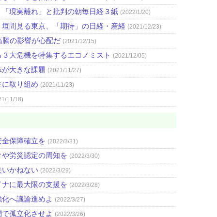
」「現実離れ」と批判の朝毎日経３紙
(2022/1/20)
」垣間見る東京、「期待」の日経・産経
(2021/12/23)
高騰の影響が心配だ
(2021/12/15)
る３大危機を特集するエコノミスト
(2021/12/05)
革が大きな課題
(2021/11/27)
生に取り組め
(2021/11/23)
21/11/18)
安全保障確立を
(2022/3/31)
クや労災認定の周知を
(2022/3/30)
失いかねない
(2022/3/29)
イナに最大限の支援を
(2022/3/28)
強化へ議論進めよ
(2022/3/27)
網で孤立化させよ
(2022/3/26)