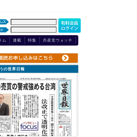
ラム
連載
特集
共産党ウォッチ
ょうの世界日報