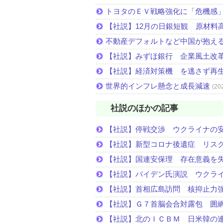
トヨタのＥＶ戦略強化に「危機感
【社説】12月の日銀短観 原材料
不動産デフォルトなど中国が抱え
【社説】みずほ銀行 企業風土改
【社説】経済対策機 を逃さず再
世界的インフレ懸念と成長減速
(20
社説のほかの記事
【社説】停戦交渉 ウクライナの
【社説】新型コロナ後遺症 リス
【社説】国連安保理 存在意義を
【社説】バイデン氏演説 ウクラ
【社説】首相広島訪問 核抑止力
【社説】Ｇ７首脳会合対露包 囲
【社説】北のＩＣＢＭ 日米韓の