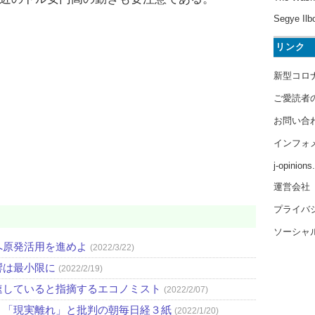
Segye Ilb
リンク
新型コロ
ご愛読者
お問い合
インフォ
j-opinion
運営会社
プライバ
ソーシャ
へ原発活用を進めよ
(2022/3/22)
響は最小限に
(2022/2/19)
速していると指摘するエコノミスト
(2022/2/07)
」「現実離れ」と批判の朝毎日経３紙
(2022/1/20)