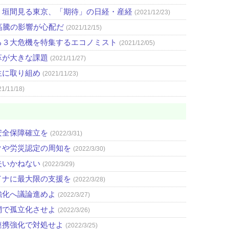
」垣間見る東京、「期待」の日経・産経
(2021/12/23)
高騰の影響が心配だ
(2021/12/15)
る３大危機を特集するエコノミスト
(2021/12/05)
革が大きな課題
(2021/11/27)
生に取り組め
(2021/11/23)
21/11/18)
安全保障確立を
(2022/3/31)
クや労災認定の周知を
(2022/3/30)
失いかねない
(2022/3/29)
イナに最大限の支援を
(2022/3/28)
強化へ議論進めよ
(2022/3/27)
網で孤立化させよ
(2022/3/26)
連携強化で対処せよ
(2022/3/25)