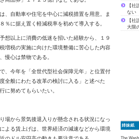
【社
ない
は、自動車や住宅を中心に減税措置を用意。ま
【社
８％に据え置く軽減税率を初めて導入する。
大限
予想以上に消費の低迷を招いた経験から、１９
税増税の実施に向けた環境整備に苦心した内容
、慢心は禁物である。
で、今年を「全世代型社会保障元年」と位置付
度全般にわたる改革の検討に入る」と述べた
行に努めてもらいたい。
り場から景気後退入りが懸念される状況になっ
姉妹紙
による賃上げは、世界経済の減速などから環境
The Wash
近のドル安円高の動きも要注意である。