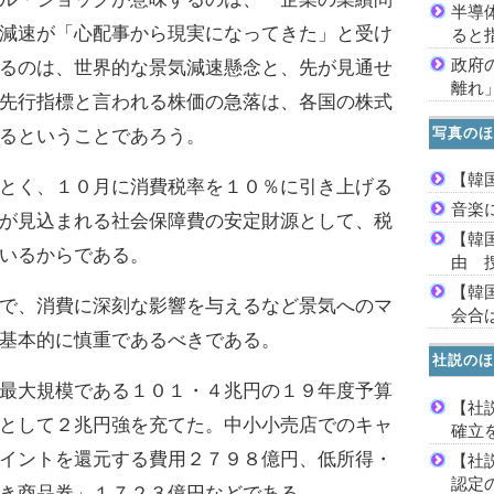
半導
減速が「心配事から現実になってきた」と受け
ると
政府
るのは、世界的な景気減速懸念と、先が見通せ
離れ
先行指標と言われる株価の急落は、各国の株式
写真のほ
るということであろう。
【韓
とく、１０月に消費税率を１０％に引き上げる
音楽
が見込まれる社会保障費の安定財源として、税
【韓
いるからである。
由 
【韓
で、消費に深刻な影響を与えるなど景気へのマ
会合は
基本的に慎重であるべきである。
社説のほ
最大規模である１０１・４兆円の１９年度予算
【社
として２兆円強を充てた。中小小売店でのキャ
確立
イントを還元する費用２７９８億円、低所得・
【社
認定
き商品券」１７２３億円などである。