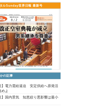
タルSunday世界日報 最新号
かの記事
説】電力需給逼迫 安定供給へ原発活
進めよ
説】国内景気 知恵絞り悪影響は最小