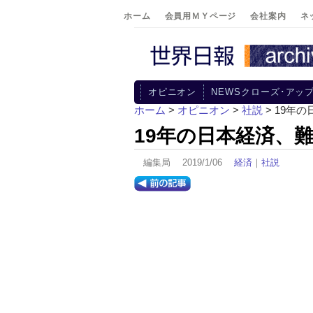
ホーム
会員用ＭＹページ
会社案内
ネ
オピニオン
NEWSクローズ･アッ
ホーム
>
オピニオン
>
社説
> 19年
19年の日本経済、
編集局 2019/1/06
経済
｜
社説