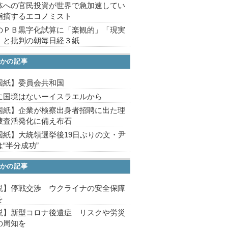
体への官民投資が世界で急加速してい
指摘するエコノミスト
のＰＢ黒字化試算に「楽観的」「現実
」と批判の朝毎日経３紙
かの記事
国紙】委員会共和国
に国境はないーイスラエルから
国紙】企業が検察出身者招聘に出た理
捜査活発化に備え布石
国紙】大統領選挙後19日ぶりの文・尹
“半分成功”
かの記事
説】停戦交渉 ウクライナの安全保障
を
説】新型コロナ後遺症 リスクや労災
の周知を