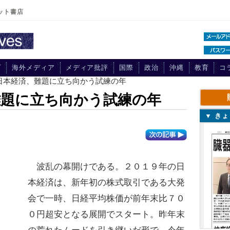
ット書店
プ
海外メディア
メディア批評
国際
政治
沖縄
教育
コ
の日本経済、難題に立ち向かう試練の年
難題に立ち向かう試練の年
▼ き
波乱の幕開けである。２０１９年の日
本経済は、新年初の株式取引である大発
会で一時、日経平均株価が前年末比７０
０円超安となる展開でスタート。昨年末