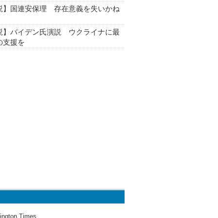
説】国連安保理 存在意義を失いかね
説】バイデン氏演説 ウクライナに最
の支援を
ington Times