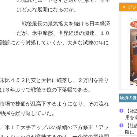
の荒れたムードを引き継いだ形で、今年
▼ デジ
はどんな展開になるのか。
戦後最長の景気拡大を続ける日本経済
だが、米中摩擦、世界経済の減速、１０
難題にどう対処していくか、大きな試練の年に
末比４５２円安と大幅に続落し、２万円を割り
は３年ぶりで戦後３位の下落幅である。
経済のほ
市場で株価が乱高下するようになり、その流れ
【社
動揺を繰り返していた。
用を
【社
、米ＩＴ大手アップルの業績の下方修正「アッ
限に
ル・ショックが意味するのは、一企業の業績問