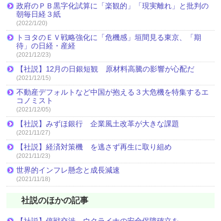
政府のＰＢ黒字化試算に「楽観的」「現実離れ」と批判の
朝毎日経３紙
(2022/1/20)
トヨタのＥＶ戦略強化に「危機感」垣間見る東京、「期
待」の日経・産経
(2021/12/23)
【社説】12月の日銀短観 原材料高騰の影響が心配だ
(2021/12/15)
不動産デフォルトなど中国が抱える３大危機を特集するエ
コノミスト
(2021/12/05)
【社説】みずほ銀行 企業風土改革が大きな課題
(2021/11/27)
【社説】経済対策機 を逃さず再生に取り組め
(2021/11/23)
世界的インフレ懸念と成長減速
(2021/11/18)
社説のほかの記事
【社説】停戦交渉 ウクライナの安全保障確立を