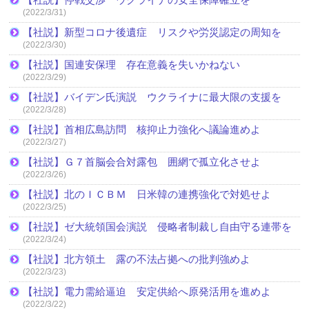
(2022/3/31)
【社説】新型コロナ後遺症 リスクや労災認定の周知を
(2022/3/30)
【社説】国連安保理 存在意義を失いかねない
(2022/3/29)
【社説】バイデン氏演説 ウクライナに最大限の支援を
(2022/3/28)
【社説】首相広島訪問 核抑止力強化へ議論進めよ
(2022/3/27)
【社説】Ｇ７首脳会合対露包 囲網で孤立化させよ
(2022/3/26)
【社説】北のＩＣＢＭ 日米韓の連携強化で対処せよ
(2022/3/25)
【社説】ゼ大統領国会演説 侵略者制裁し自由守る連帯を
(2022/3/24)
【社説】北方領土 露の不法占拠への批判強めよ
(2022/3/23)
【社説】電力需給逼迫 安定供給へ原発活用を進めよ
(2022/3/22)