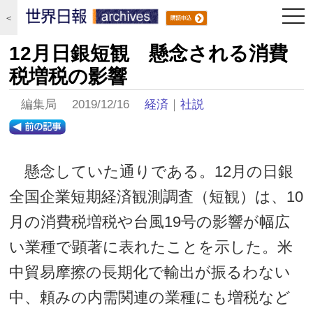
togg
＜
navi
12月日銀短観 懸念される消費
税増税の影響
編集局 2019/12/16
経済
｜
社説
懸念していた通りである。12月の日銀
全国企業短期経済観測調査（短観）は、10
月の消費税増税や台風19号の影響が幅広
い業種で顕著に表れたことを示した。米
中貿易摩擦の長期化で輸出が振るわない
中、頼みの内需関連の業種にも増税など