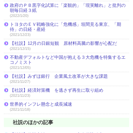
政府のＰＢ黒字化試算に「楽観的」「現実離れ」と批判の
朝毎日経３紙
(2022/1/20)
トヨタのＥＶ戦略強化に「危機感」垣間見る東京、「期
待」の日経・産経
(2021/12/23)
【社説】12月の日銀短観 原材料高騰の影響が心配だ
(2021/12/15)
不動産デフォルトなど中国が抱える３大危機を特集するエ
コノミスト
(2021/12/05)
【社説】みずほ銀行 企業風土改革が大きな課題
(2021/11/27)
【社説】経済対策機 を逃さず再生に取り組め
(2021/11/23)
世界的インフレ懸念と成長減速
(2021/11/18)
社説のほかの記事