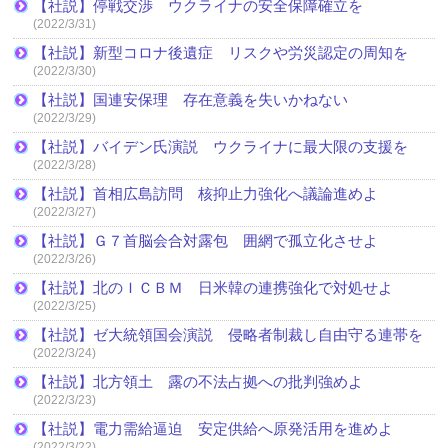
【社説】停戦交渉 ウクライナの安全保障確立を
(2022/3/31)
【社説】新型コロナ後遺症 リスクや労災認定の周知を
(2022/3/30)
【社説】国連安保理 存在意義を失いかねない
(2022/3/29)
【社説】バイデン氏演説 ウクライナに最大限の支援を
(2022/3/28)
【社説】首相広島訪問 核抑止力強化へ議論進めよ
(2022/3/27)
【社説】Ｇ７首脳会合対露包 囲網で孤立化させよ
(2022/3/26)
【社説】北のＩＣＢＭ 日米韓の連携強化で対処せよ
(2022/3/25)
【社説】ゼ大統領国会演説 侵略者制裁し自由守る連帯を
(2022/3/24)
【社説】北方領土 露の不法占拠への批判強めよ
(2022/3/23)
【社説】電力需給逼迫 安定供給へ原発活用を進めよ
(2022/3/22)