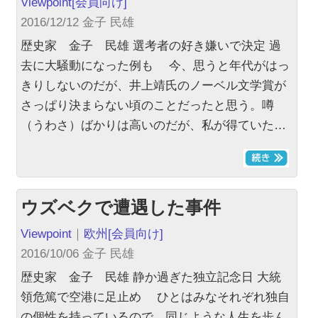
Viewpoint
[会員向け]
2016/12/12 金子 民雄
歴史家 金子 民雄 選考者の好き嫌いで決定 過
去に大騒動になった例も 今、思うと年代がはっ
きりしないのだが、井上靖氏のノーベル文学賞が
さっぱり決まらない頃のことだったと思う。噂
（うわさ）ばかりは高いのだが、私が得ていた…
ウズベクで遭遇した事件
Viewpoint
｜
欧州
[会員向け]
2016/10/06 金子 民雄
歴史家 金子 民雄 静か過ぎた独立記念日 大統
領危篤で空港に足止め ひとはみなそれぞれ独自
の個性を持っているので、同じような人生を歩ん