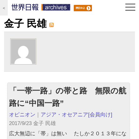
togg
＜
navi
金子 民雄
「一帯一路」の帯と路 無限の航
路に“中国一路”
オピニオン
｜
アジア・オセアニア
[会員向け]
2017/9/23 金子 民雄
広大無辺に「帯」は無い たしか２０１３年にな