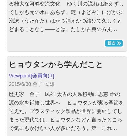
る雄大な河畔交流文化 ゆく川の流れは絶えずし
てしかも元の水にあらず、淀（よどみ）に浮かぶ
泡沫（うたかた）はかつ消えかつ結びて久しくと
どまることなし――とは、たしか古典の方丈…
ヒョウタンから学んだこと
Viewpoint
[会員向け]
2015/6/30 金子 民雄
歴史家 金子 民雄 太古の人類移動に恩恵 命の
源の水を補給し世界へ ヒョウタンが実る季節を
迎えた。プラスティック製品が世界に蔓延してし
まった現代では、ヒョウタンなどと言ったところ
で気にもかけない人が多いだろう。第一これ…