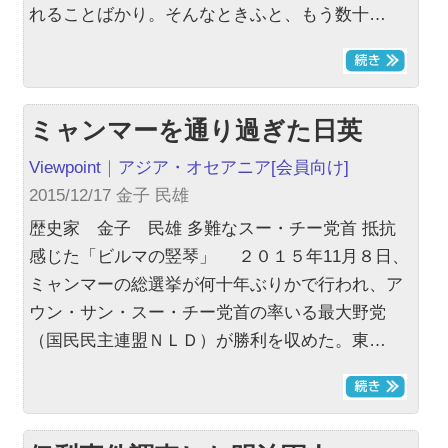
れることばかり。そんなときふと、もう数十…
ミャンマーを通り過ぎた日英
Viewpoint
｜
アジア・オセアニア
[会員向け]
2015/12/17 金子 民雄
歴史家 金子 民雄 多難なスー・チー党首 抵抗
感じた「ビルマの竪琴」 ２０１５年11月８日、
ミャンマーの総選挙が何十年ぶりかで行われ、ア
ウン・サン・スー・チー党首の率いる最大野党
（国民民主連盟ＮＬＤ）が勝利を収めた。東…