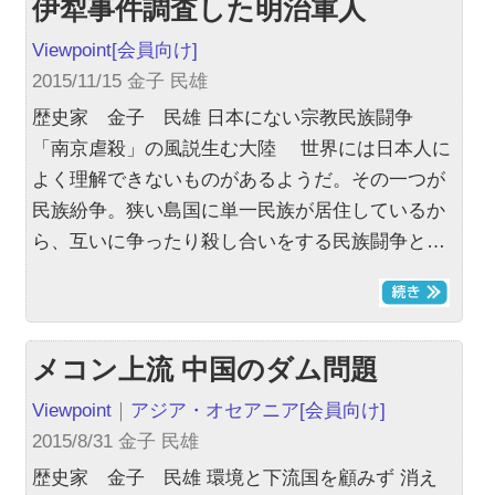
伊犁事件調査した明治軍人
Viewpoint
[会員向け]
2015/11/15 金子 民雄
歴史家 金子 民雄 日本にない宗教民族闘争
「南京虐殺」の風説生む大陸 世界には日本人に
よく理解できないものがあるようだ。その一つが
民族紛争。狭い島国に単一民族が居住しているか
ら、互いに争ったり殺し合いをする民族闘争と…
メコン上流 中国のダム問題
Viewpoint
｜
アジア・オセアニア
[会員向け]
2015/8/31 金子 民雄
歴史家 金子 民雄 環境と下流国を顧みず 消え