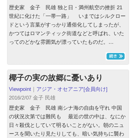
歴史家 金子 民雄 独と日・満州航空の挫折 21
世紀に化けた「一帯一路」 いまではシルクロー
ドという言葉がすっかり通俗化してしまったが、
かつてはロマンティック街道などと呼ばれ、いた
ってのどかな雰囲気が漂っていたものだ。…
椰子の実の故郷に憂いあり
Viewpoint
｜
アジア・オセアニア
[会員向け]
2016/2/07 金子 民雄
歴史家 金子 民雄 南シナ海の自由を守れ 中国
の状況次第では難民も 最近の世の中は、なにか
日々殺伐としていて明るいことがない。朝のニュ
ースを聞いたり見たりしても、暗い気持ちに襲わ