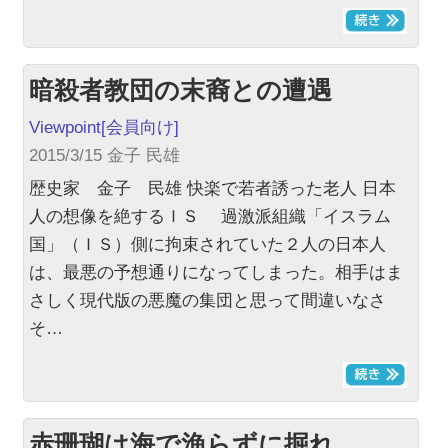
暗殺者教団の末裔との遭遇
Viewpoint
[会員向け]
2015/3/15 金子 民雄
歴史家 金子 民雄 快楽で若者誘った老人 日本
人の想像を絶するＩＳ 過激派組織「イスラム
国」（ＩＳ）側に拘束されていた２人の日本人
は、最悪の予想通りになってしまった。相手はま
さしく現代版の悪魔の集団と思って間違いなさ
そ…
赤珊瑚は海で漁らずに掘れ