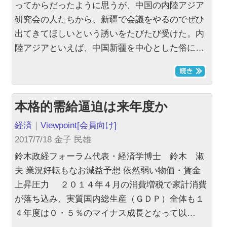
ってからだったように思うが、中国の内陸アジア
研究会の人たちから、新疆で会議をやるのでぜひ
出てきてほしいという誘いをたびたび受けた。内
陸アジアといえば、中国新疆を中心とした俗に…
本格的需給逼迫は来年度か
経済
｜
Viewpoint
[会員向け]
2017/7/18 金子 民雄
鈴木政経フォーラム代表・経済学博士 鈴木 淑
夫 業況好転もなお減益予想 依然弱い物価・賃金
上昇圧力 ２０１４年４月の消費増税で家計消費
が落ち込み、実質国内総生産（ＧＤＰ）全体も１
４年度は０・５％のマイナス成長となって以…