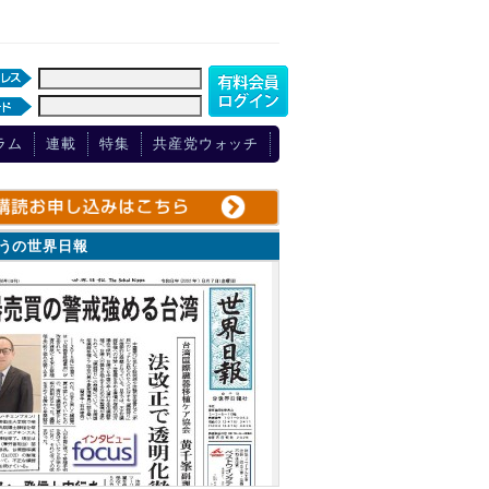
ラム
連載
特集
共産党ウォッチ
ょうの世界日報