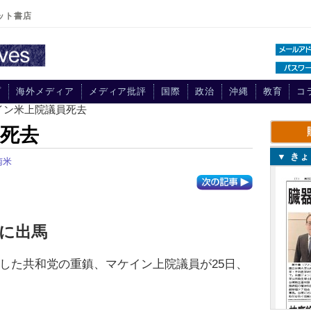
ット書店
プ
海外メディア
メディア批評
国際
政治
沖縄
教育
コ
イン米上院議員死去
死去
▼ き
南米
に出馬
た共和党の重鎮、マケイン上院議員が25日、