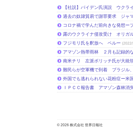
【社説】バイデン氏演説 ウクラ
過去の奴隷貿易で謝罪要求 ジャ
コロナ禍で学んだ前向きな発想ー
露のウクライナ侵攻受け オリガ
フジモリ氏を釈放へ ペルー
(2022/
アマゾン熱帯雨林 ２月も記録的
南米チリ 左派ボリッチ氏が大統
難民らが空軍機で到着 ブラジル
外国でも逃れられない花粉症ー米
ＩＰＣＣ報告書 アマゾン森林消
© 2026 株式会社 世界日報社