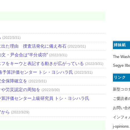
ら
(2022/3/31)
姉妹紙
に出た理由 捜査活発化に備え布石
(2022/3/31)
文・尹会合は“半分成功”
(2022/3/31)
The Wash
エフをキーウと表記する動きが広がっている
(2022/3/31)
Segye Ilb
略予算評価センター トシ・ヨシハラ氏
(2022/3/31)
リンク
安全保障確立を
(2022/3/31)
新型コロ
クや労災認定の周知を
(2022/3/30)
算評価センター上級研究員 トシ・ヨシハラ氏
ご愛読者
お問い合
アから
(2022/3/29)
インフォ
j-opinion