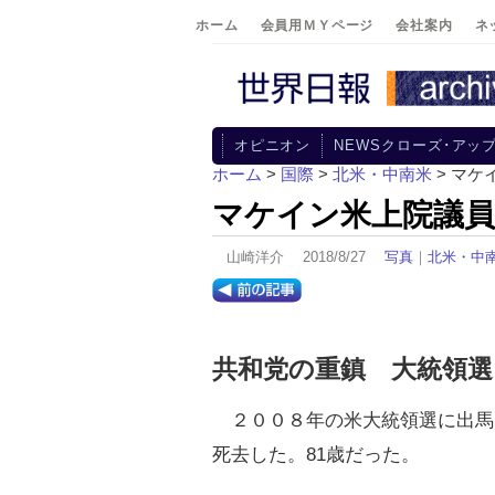
ホーム
会員用ＭＹページ
会社案内
ネ
オピニオン
NEWSクローズ･アッ
ホーム
>
国際
>
北米・中南米
> マケ
マケイン米上院議員
山崎洋介 2018/8/27
写真
｜
北米・中
共和党の重鎮 大統領選
２００８年の米大統領選に出馬し
死去した。81歳だった。