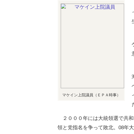
マケイン上院議員（ＥＰＡ時事）
２０００年には大統領選で共和
領と党指名を争って敗北。08年