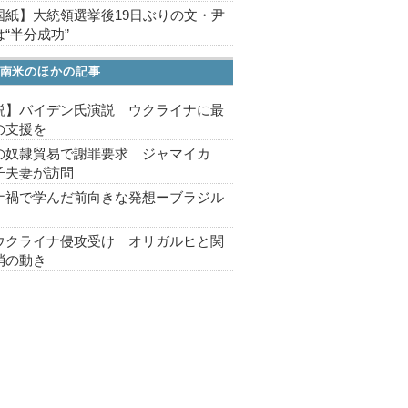
国紙】大統領選挙後19日ぶりの文・尹
“半分成功”
南米のほかの記事
説】バイデン氏演説 ウクライナに最
の支援を
の奴隷貿易で謝罪要求 ジャマイカ
子夫妻が訪問
ナ禍で学んだ前向きな発想ーブラジル
ウクライナ侵攻受け オリガルヒと関
消の動き