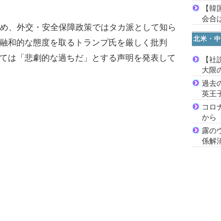
【韓
会合は
め、外交・安全保障政策ではタカ派として知ら
北米・中
融和的な態度を取るトランプ氏を厳しく批判
ては「悲劇的な過ちだ」とする声明を発表して
【社
大限
過去
英王
コロ
から
露の
係解