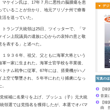
マケイン氏は、17年７月に悪性の脳腫瘍を患
▼ デジ
っていることが分かり、地元アリゾナ州で療養
生活を送っていた。
トランプ大統領は25日、ツイッターで、「マ
ケイン上院議員の遺族に心からの哀悼の意と敬
意を表する」と述べた。
１９３６年、祖父、父ともに海軍大将という
海軍一家に生まれた。海軍士官学校を卒業後、
ベトナム戦争に従軍。67年には、搭乗機がハノ
イ上空で撃墜され、５年半にわたり捕虜になっ
写真のほ
た。
【韓
音楽
党候補に名乗りを上げ、ブッシュ（子）元大統
【韓
大統領選では党指名を獲得したが、本選でオバマ
由 