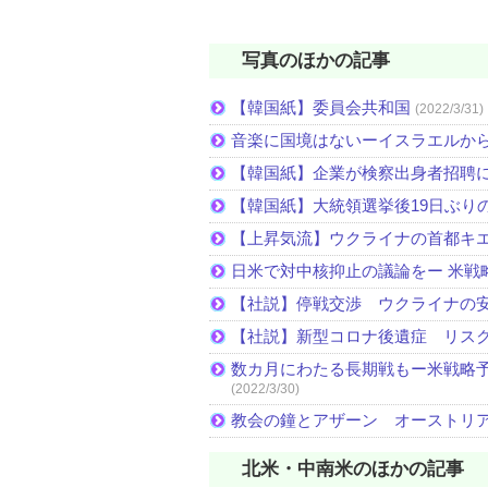
写真のほかの記事
【韓国紙】委員会共和国
(2022/3/31)
音楽に国境はないーイスラエルか
【韓国紙】企業が検察出身者招聘
【韓国紙】大統領選挙後19日ぶりの
【上昇気流】ウクライナの首都キ
日米で対中核抑止の議論をー 米戦
【社説】停戦交渉 ウクライナの
【社説】新型コロナ後遺症 リス
数カ月にわたる長期戦もー米戦略予
(2022/3/30)
教会の鐘とアザーン オーストリ
北米・中南米のほかの記事