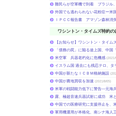
難民らが空軍機で到着 ブラジル
外国でも逃れられない花粉症ー米
ＩＰＣＣ報告書 アマゾン森林消
ワシントン・タイムズ特約の
【お知らせ】ワシントン・タイム
「債務の罠」に陥る途上国、中国
米空軍 兵器老朽化に危機感
(2021/
イスラム国 過去にも残忍テロ、タ
中国が新たなＩＣＢＭ格納施設
(20
中国が農地買収を加速
(2021/8/05)
米軍の戦闘能力低下に警告―元海
露、極超音速兵器試射に成功 米
中国での医療研究に支援停止を、
軍用機運用が本格化、南シナ海人