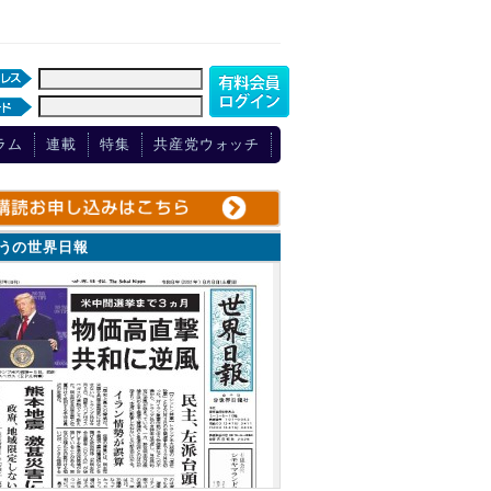
ラム
連載
特集
共産党ウォッチ
ょうの世界日報