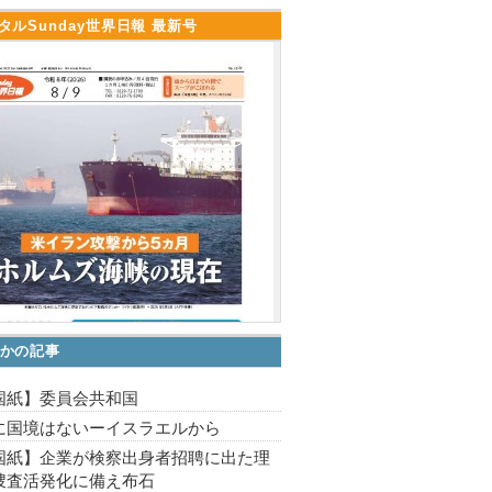
タルSunday世界日報 最新号
かの記事
国紙】委員会共和国
に国境はないーイスラエルから
国紙】企業が検察出身者招聘に出た理
捜査活発化に備え布石