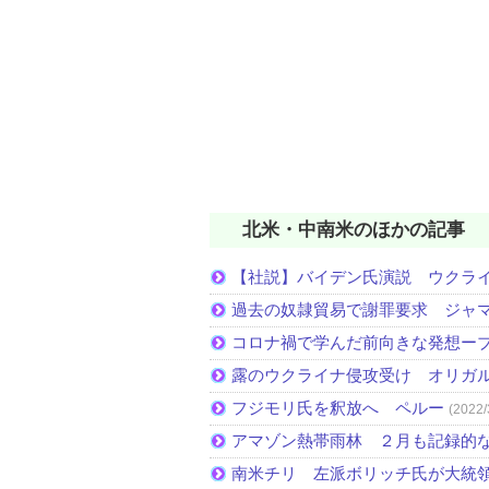
北米・中南米のほかの記事
【社説】バイデン氏演説 ウクラ
過去の奴隷貿易で謝罪要求 ジャ
コロナ禍で学んだ前向きな発想ー
露のウクライナ侵攻受け オリガ
フジモリ氏を釈放へ ペルー
(2022/
アマゾン熱帯雨林 ２月も記録的
南米チリ 左派ボリッチ氏が大統