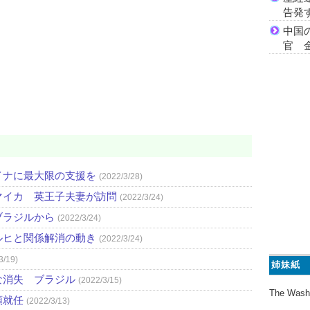
告発
中国
官 
イナに最大限の支援を
(2022/3/28)
マイカ 英王子夫妻が訪問
(2022/3/24)
ブラジルから
(2022/3/24)
ルヒと関係解消の動き
(2022/3/24)
3/19)
姉妹紙
な消失 ブラジル
(2022/3/15)
The Wash
領就任
(2022/3/13)