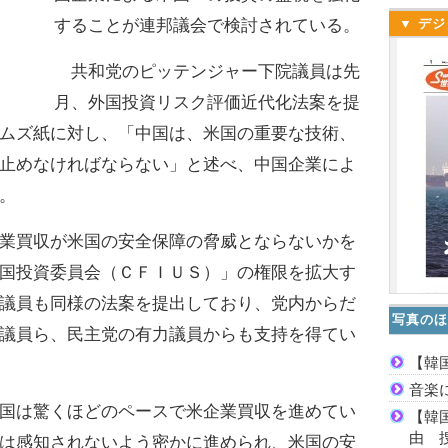
することが連邦議会で検討されている。
▼ デジ
共和党のピッテンジャー下院議員は先
月、外国投資リスク評価近代化法案を提
ムズ紙に対し、「中国は、米国の重要な技術、
止めなければならない」と述べ、中国企業によ
。
業買収が米国の安全保障の脅威とならないかを
国投資委員会（ＣＦＩＵＳ）」の権限を拡大す
議員も同様の法案を提出しており、党内からだ
写真のほ
議員ら、民主党の有力議員からも支持を得てい
【韓
音楽
国は驚くほどのペースで米企業買収を進めてい
【韓
由 
は感知されないよう密かに進められ、米国の安