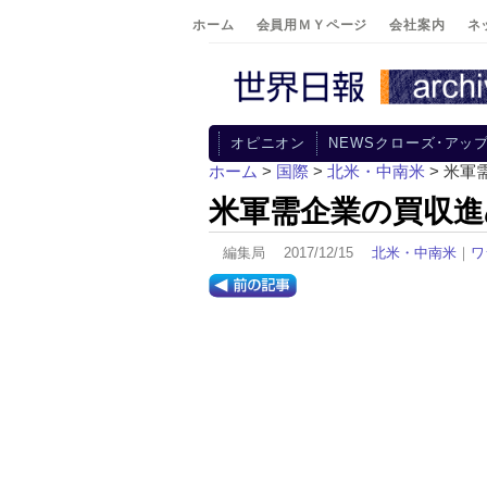
ホーム
会員用ＭＹページ
会社案内
ネ
オピニオン
NEWSクローズ･アッ
ホーム
>
国際
>
北米・中南米
> 米軍
米軍需企業の買収進
編集局 2017/12/15
北米・中南米
｜
ワ