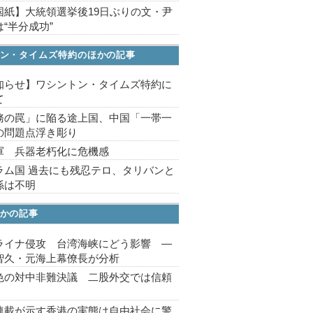
国紙】大統領選挙後19日ぶりの文・尹
“半分成功”
ン・タイムズ特約のほかの記事
知らせ】ワシントン・タイムズ特約に
て
務の罠」に陥る途上国、中国「一帯一
の問題点浮き彫り
軍 兵器老朽化に危機感
ラム国 過去にも残忍テロ、タリバンと
係は不明
かの記事
ライナ侵攻 台湾海峡にどう影響 ―
智久・元海上幕僚長が分析
色の対中非難決議 二股外交では信頼
連載が示す香港の実態は自由社会に警