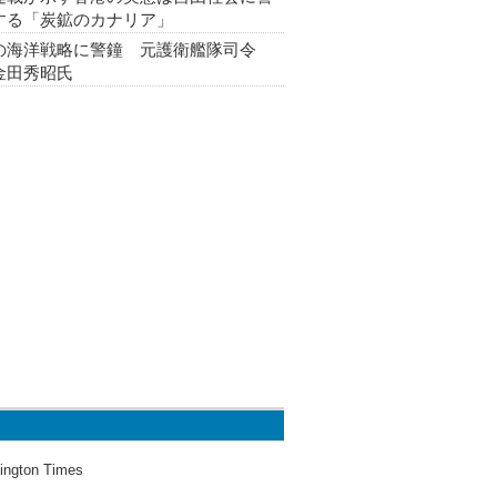
する「炭鉱のカナリア」
の海洋戦略に警鐘 元護衛艦隊司令
金田秀昭氏
ington Times