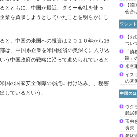
【韓
るとともに、中国が最近、ダミー会社を使っ
会合は
企業を買収しようとしていたことを明らかにし
ワシント
【お
と、中国の米国への投資は２０１０年から16
つい
一部は、中国系企業を米国経済の奥深くに入り込
「債
路」
いう中国政府の戦略に沿って進められていると
米空
イス
の関
米国の国家安全保障の弱点に付け込み」、秘密
出しているという。
中国のほ
ウク
武居
玉虫
喪失
産経