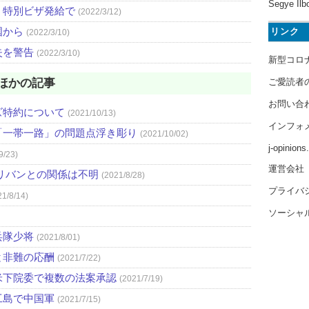
Segye Ilb
、特別ビザ発給で
(2022/3/12)
国から
リンク
(2022/3/10)
失を警告
(2022/3/10)
新型コロ
ほかの記事
ご愛読者
お問い合
ズ特約について
(2021/10/13)
インフォ
「一帯一路」の問題点浮き彫り
(2021/10/02)
j-opinion
9/23)
運営会社
リバンとの関係は不明
(2021/8/28)
プライバ
21/8/14)
ソーシャ
兵隊少将
(2021/8/01)
と非難の応酬
(2021/7/22)
米下院委で複数の法案承認
(2021/7/19)
工島で中国軍
(2021/7/15)