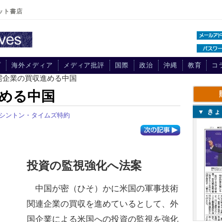
ット書店
プ
海外メディア
メディア批評
国際
政治
沖縄
教育
コ
需企業の買収進める中国
める中国
▼ き
シントン・タイムズ特約
投資の監視強化へ法案
中国が密（ひそ）かに米国の軍事技術
関連企業の買収を進めているとして、外
国企業による米国への投資の監視を強化