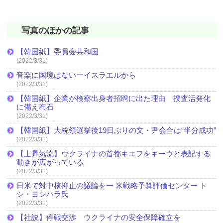
写真のほかの記事
【韓国紙】委員会共和国
(2022/3/31)
音楽に国境はないーイスラエルから
(2022/3/31)
【韓国紙】企業が検察出身者招聘に出た理由 捜査活発化
に備え布石
(2022/3/31)
【韓国紙】大統領選挙後19日ぶりの文・尹会合は“半分成功”
(2022/3/31)
【上昇気流】ウクライナの首都キエフをキーウと表記する
動きが広がっている
(2022/3/31)
日米で対中核抑止の議論をー 米戦略予算評価センター ト
シ・ヨシハラ氏
(2022/3/31)
【社説】停戦交渉 ウクライナの安全保障確立を