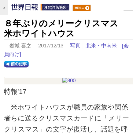
togg
＜
navi
８年ぶりのメリークリスマス
米ホワイトハウス
岩城 喜之 2017/12/13
写真
｜
北米・中南米
[会
員向け]
特報’17
米ホワイトハウスが職員の家族や関係
者らに送るクリスマスカードに「メリー
クリスマス」の文字が復活し、話題を呼