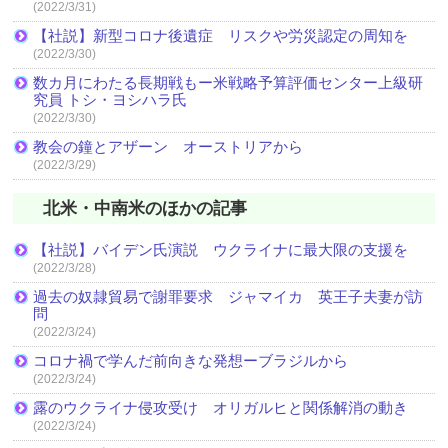
(2022/3/31)
【社説】新型コロナ後遺症 リスクや労災認定の周知を
(2022/3/30)
数カ月にわたる長期戦もー米戦略予算評価センター上級研
究員 トシ・ヨシハラ氏
(2022/3/30)
教会の鐘とアザーン オーストリアから
(2022/3/29)
北米・中南米のほかの記事
【社説】バイデン氏演説 ウクライナに最大限の支援を
(2022/3/28)
過去の奴隷貿易で謝罪要求 ジャマイカ 英王子夫妻が訪
問
(2022/3/24)
コロナ禍で学んだ前向きな発想ーブラジルから
(2022/3/24)
露のウクライナ侵攻受け オリガルヒと関係解消の動き
(2022/3/24)