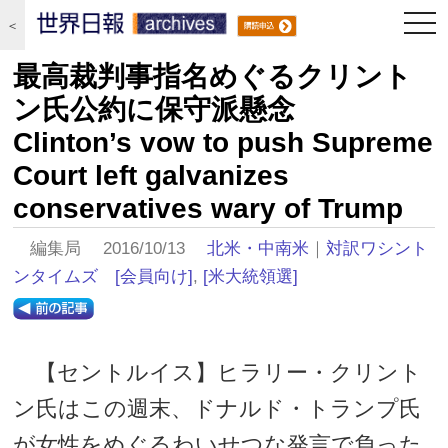
togg
＜
navi
最高裁判事指名めぐるクリント
ン氏公約に保守派懸念
Clinton’s vow to push Supreme
Court left galvanizes
conservatives wary of Trump
編集局 2016/10/13
北米・中南米
｜
対訳ワシント
ンタイムズ
[会員向け]
,
[米大統領選]
【セントルイス】ヒラリー・クリント
ン氏はこの週末、ドナルド・トランプ氏
が女性をめぐるわいせつな発言で負った