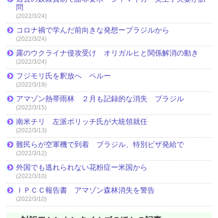
問
(2022/3/24)
コロナ禍で学んだ前向きな発想ーブラジルから
(2022/3/24)
露のウクライナ侵攻受け オリガルヒと関係解消の動き
(2022/3/24)
フジモリ氏を釈放へ ペルー
(2022/3/19)
アマゾン熱帯雨林 ２月も記録的な消失 ブラジル
(2022/3/15)
南米チリ 左派ボリッチ氏が大統領就任
(2022/3/13)
難民らが空軍機で到着 ブラジル、特別ビザ発給で
(2022/3/12)
外国でも逃れられない花粉症ー米国から
(2022/3/10)
ＩＰＣＣ報告書 アマゾン森林消失を警告
(2022/3/10)