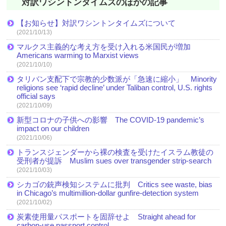
対訳ワシントンタイムズのほかの記事
【お知らせ】対訳ワシントンタイムズについて
(2021/10/13)
マルクス主義的な考え方を受け入れる米国民が増加
Americans warming to Marxist views
(2021/10/10)
タリバン支配下で宗教的少数派が「急速に縮小」 Minority
religions see ‘rapid decline’ under Taliban control, U.S. rights
official says
(2021/10/09)
新型コロナの子供への影響 The COVID-19 pandemic’s
impact on our children
(2021/10/06)
トランスジェンダーから裸の検査を受けたイスラム教徒の
受刑者が提訴 Muslim sues over transgender strip-search
(2021/10/03)
シカゴの銃声検知システムに批判 Critics see waste, bias
in Chicago’s multimillion-dollar gunfire-detection system
(2021/10/02)
炭素使用量パスポートを固辞せよ Straight ahead for
carbon-use passport control