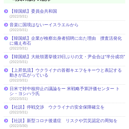
【韓国紙】委員会共和国
(2022/3/31)
音楽に国境はないーイスラエルから
(2022/3/31)
【韓国紙】企業が検察出身者招聘に出た理由 捜査活発化
に備え布石
(2022/3/31)
【韓国紙】大統領選挙後19日ぶりの文・尹会合は“半分成功”
(2022/3/31)
【上昇気流】ウクライナの首都キエフをキーウと表記する
動きが広がっている
(2022/3/31)
日米で対中核抑止の議論をー 米戦略予算評価センター ト
シ・ヨシハラ氏
(2022/3/31)
【社説】停戦交渉 ウクライナの安全保障確立を
(2022/3/31)
【社説】新型コロナ後遺症 リスクや労災認定の周知を
(2022/3/30)