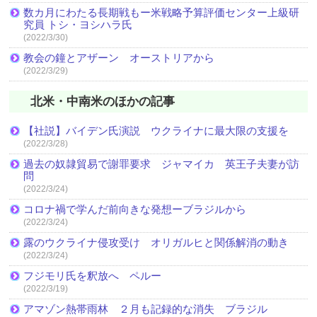
数カ月にわたる長期戦もー米戦略予算評価センター上級研
究員 トシ・ヨシハラ氏
(2022/3/30)
教会の鐘とアザーン オーストリアから
(2022/3/29)
北米・中南米のほかの記事
【社説】バイデン氏演説 ウクライナに最大限の支援を
(2022/3/28)
過去の奴隷貿易で謝罪要求 ジャマイカ 英王子夫妻が訪
問
(2022/3/24)
コロナ禍で学んだ前向きな発想ーブラジルから
(2022/3/24)
露のウクライナ侵攻受け オリガルヒと関係解消の動き
(2022/3/24)
フジモリ氏を釈放へ ペルー
(2022/3/19)
アマゾン熱帯雨林 ２月も記録的な消失 ブラジル