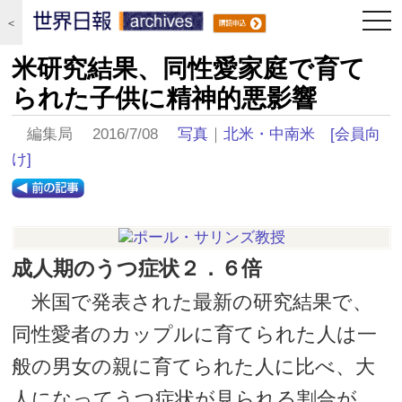
togg
＜
navi
米研究結果、同性愛家庭で育て
られた子供に精神的悪影響
編集局 2016/7/08
写真
｜
北米・中南米
[会員向
け]
成人期のうつ症状２．６倍
米国で発表された最新の研究結果で、
同性愛者のカップルに育てられた人は一
般の男女の親に育てられた人に比べ、大
人になってうつ症状が見られる割合が