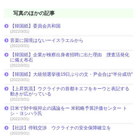
写真のほかの記事
【韓国紙】委員会共和国
(2022/3/31)
音楽に国境はないーイスラエルから
(2022/3/31)
【韓国紙】企業が検察出身者招聘に出た理由 捜査活発化
に備え布石
(2022/3/31)
【韓国紙】大統領選挙後19日ぶりの文・尹会合は“半分成功”
(2022/3/31)
【上昇気流】ウクライナの首都キエフをキーウと表記する
動きが広がっている
(2022/3/31)
日米で対中核抑止の議論をー 米戦略予算評価センター ト
シ・ヨシハラ氏
(2022/3/31)
【社説】停戦交渉 ウクライナの安全保障確立を
(2022/3/31)