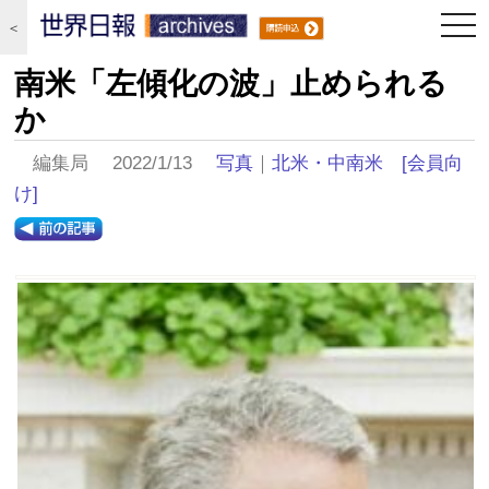
togg
＜
navi
南米「左傾化の波」止められる
か
編集局 2022/1/13
写真
｜
北米・中南米
[会員向
け]