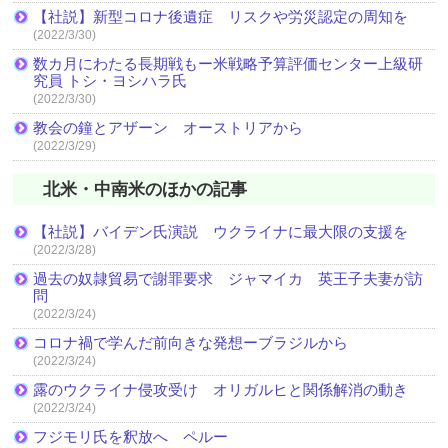
【社説】新型コロナ後遺症 リスクや労災認定の周知を
(2022/3/30)
数カ月にわたる長期戦もー米戦略予算評価センター上級研
究員 トシ・ヨシハラ氏
(2022/3/30)
教会の鐘とアザーン オーストリアから
(2022/3/29)
北米・中南米のほかの記事
【社説】バイデン氏演説 ウクライナに最大限の支援を
(2022/3/28)
過去の奴隷貿易で謝罪要求 ジャマイカ 英王子夫妻が訪
問
(2022/3/24)
コロナ禍で学んだ前向きな発想ーブラジルから
(2022/3/24)
露のウクライナ侵攻受け オリガルヒと関係解消の動き
(2022/3/24)
フジモリ氏を釈放へ ペルー