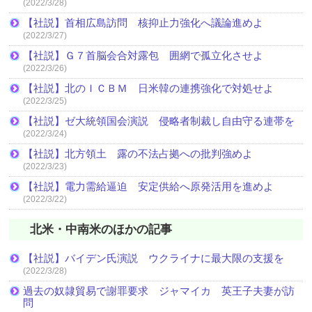
(2022/3/28)
【社説】首相広島訪問 核抑止力強化へ議論進めよ
(2022/3/27)
【社説】Ｇ７首脳会合対露包 囲網で孤立化させよ
(2022/3/26)
【社説】北のＩＣＢＭ 日米韓の連携強化で対処せよ
(2022/3/25)
【社説】ゼ大統領国会演説 侵略者制裁し自由守る連帯を
(2022/3/24)
【社説】北方領土 露の不法占拠への批判強めよ
(2022/3/23)
【社説】電力需給逼迫 安定供給へ原発活用を進めよ
(2022/3/22)
北米・中南米のほかの記事
【社説】バイデン氏演説 ウクライナに最大限の支援を
(2022/3/28)
過去の奴隷貿易で謝罪要求 ジャマイカ 英王子夫妻が訪
問