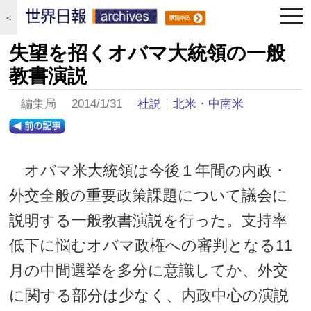
togg
＜
navi
失望を招くオバマ大統領の一般
教書演説
編集局 2014/1/31
社説
｜
北米・中南米
オバマ米大統領は今後１年間の内政・
外交全般の重要政策課題について議会に
説明する一般教書演説を行った。支持率
低下に悩むオバマ政権への審判となる11
月の中間選挙を多分に意識してか、外交
に関する部分は少なく、内政中心の演説