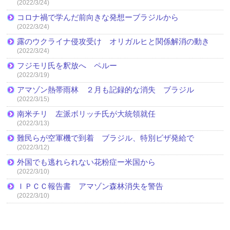
(2022/3/24)
コロナ禍で学んだ前向きな発想ーブラジルから
(2022/3/24)
露のウクライナ侵攻受け オリガルヒと関係解消の動き
(2022/3/24)
フジモリ氏を釈放へ ペルー
(2022/3/19)
アマゾン熱帯雨林 ２月も記録的な消失 ブラジル
(2022/3/15)
南米チリ 左派ボリッチ氏が大統領就任
(2022/3/13)
難民らが空軍機で到着 ブラジル、特別ビザ発給で
(2022/3/12)
外国でも逃れられない花粉症ー米国から
(2022/3/10)
ＩＰＣＣ報告書 アマゾン森林消失を警告
(2022/3/10)