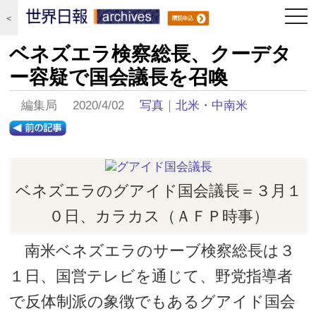
togg
＜
navi
ベネズエラ検察総長、クーデタ
ー容疑で国会議長を召喚
編集局 2020/4/02
写真
｜
北米・中南米
ベネズエラのグアイド国会議長＝３月１
０日、カラカス（ＡＦＰ時事）
南米ベネズエラのサーブ検察総長は３
１日、国営テレビを通じて、野党指導者
で反体制派の象徴でもあるグアイド国会