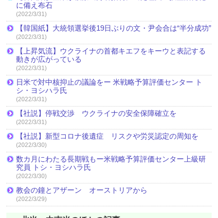
に備え布石
(2022/3/31)
【韓国紙】大統領選挙後19日ぶりの文・尹会合は“半分成功”
(2022/3/31)
【上昇気流】ウクライナの首都キエフをキーウと表記する
動きが広がっている
(2022/3/31)
日米で対中核抑止の議論をー 米戦略予算評価センター ト
シ・ヨシハラ氏
(2022/3/31)
【社説】停戦交渉 ウクライナの安全保障確立を
(2022/3/31)
【社説】新型コロナ後遺症 リスクや労災認定の周知を
(2022/3/30)
数カ月にわたる長期戦もー米戦略予算評価センター上級研
究員 トシ・ヨシハラ氏
(2022/3/30)
教会の鐘とアザーン オーストリアから
(2022/3/29)