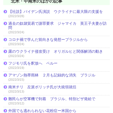
北米・中南米のほかの記事
【社説】バイデン氏演説 ウクライナに最大限の支援を
(2022/3/28)
過去の奴隷貿易で謝罪要求 ジャマイカ 英王子夫妻が訪
問
(2022/3/24)
コロナ禍で学んだ前向きな発想ーブラジルから
(2022/3/24)
露のウクライナ侵攻受け オリガルヒと関係解消の動き
(2022/3/24)
フジモリ氏を釈放へ ペルー
(2022/3/19)
アマゾン熱帯雨林 ２月も記録的な消失 ブラジル
(2022/3/15)
南米チリ 左派ボリッチ氏が大統領就任
(2022/3/13)
難民らが空軍機で到着 ブラジル、特別ビザ発給で
(2022/3/12)
外国でも逃れられない花粉症ー米国から