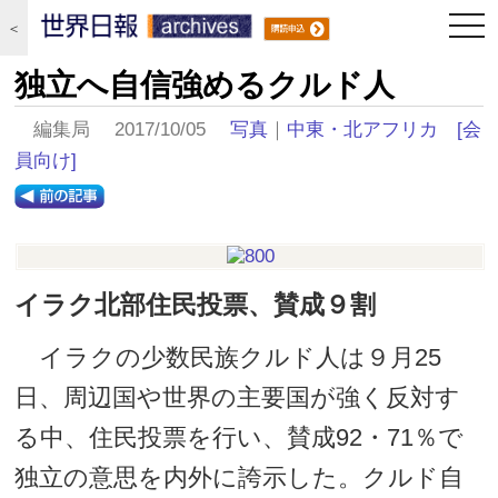
togg
＜
navi
独立へ自信強めるクルド人
編集局 2017/10/05
写真
｜
中東・北アフリカ
[会
員向け]
イラク北部住民投票、賛成９割
イラクの少数民族クルド人は９月25
日、周辺国や世界の主要国が強く反対す
る中、住民投票を行い、賛成92・71％で
独立の意思を内外に誇示した。クルド自