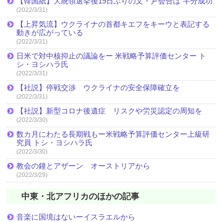
【韓国紙】大統領選挙後19日ぶりの文・尹会合は“半分成功”
(2022/3/31)
【上昇気流】ウクライナの首都キエフをキーウと表記する
動きが広がっている
(2022/3/31)
日米で対中核抑止の議論をー 米戦略予算評価センター ト
シ・ヨシハラ氏
(2022/3/31)
【社説】停戦交渉 ウクライナの安全保障確立を
(2022/3/31)
【社説】新型コロナ後遺症 リスクや労災認定の周知を
(2022/3/30)
数カ月にわたる長期戦もー米戦略予算評価センター上級研
究員 トシ・ヨシハラ氏
(2022/3/30)
教会の鐘とアザーン オーストリアから
(2022/3/29)
中東・北アフリカのほかの記事
音楽に国境はないーイスラエルから