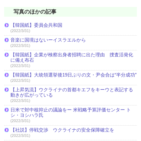
写真のほかの記事
【韓国紙】委員会共和国
(2022/3/31)
音楽に国境はないーイスラエルから
(2022/3/31)
【韓国紙】企業が検察出身者招聘に出た理由 捜査活発化
に備え布石
(2022/3/31)
【韓国紙】大統領選挙後19日ぶりの文・尹会合は“半分成功”
(2022/3/31)
【上昇気流】ウクライナの首都キエフをキーウと表記する
動きが広がっている
(2022/3/31)
日米で対中核抑止の議論をー 米戦略予算評価センター ト
シ・ヨシハラ氏
(2022/3/31)
【社説】停戦交渉 ウクライナの安全保障確立を
(2022/3/31)