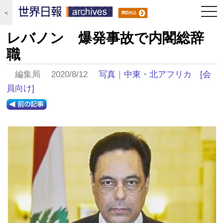
togg
＜
navi
レバノン 爆発事故で内閣総辞
職
編集局 2020/8/12
写真
｜
中東・北アフリカ
[会
員向け]