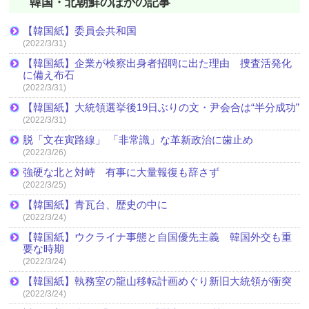
韓国・北朝鮮のほかの記事
【韓国紙】委員会共和国
(2022/3/31)
【韓国紙】企業が検察出身者招聘に出た理由 捜査活発化
に備え布石
(2022/3/31)
【韓国紙】大統領選挙後19日ぶりの文・尹会合は“半分成功”
(2022/3/31)
脱「文在寅路線」 「非常識」な革新政治に歯止め
(2022/3/26)
強硬な北と対峙 有事に大量報復も辞さず
(2022/3/25)
【韓国紙】青瓦台、歴史の中に
(2022/3/24)
【韓国紙】ウクライナ事態と自国優先主義 韓国外交も重
要な時期
(2022/3/24)
【韓国紙】執務室の龍山移転計画めぐり新旧大統領が衝突
(2022/3/24)