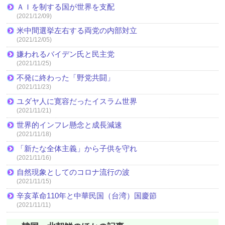
ＡＩを制する国が世界を支配
(2021/12/09)
米中間選挙左右する両党の内部対立
(2021/12/05)
嫌われるバイデン氏と民主党
(2021/11/25)
不発に終わった「野党共闘」
(2021/11/23)
ユダヤ人に寛容だったイスラム世界
(2021/11/21)
世界的インフレ懸念と成長減速
(2021/11/18)
「新たな全体主義」から子供を守れ
(2021/11/16)
自然現象としてのコロナ流行の波
(2021/11/15)
辛亥革命110年と中華民国（台湾）国慶節
(2021/11/11)