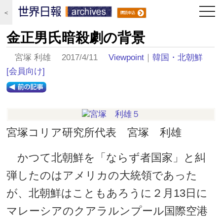
togg
＜
navi
金正男氏暗殺劇の背景
宮塚 利雄 2017/4/11
Viewpoint
｜
韓国・北朝鮮
[会員向け]
宮塚コリア研究所代表 宮塚 利雄
かつて北朝鮮を「ならず者国家」と糾
弾したのはアメリカの大統領であった
が、北朝鮮はこともあろうに２月13日に
マレーシアのクアラルンプール国際空港