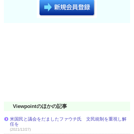
Viewpointのほかの記事
米国民と議会をだましたファウチ氏 文民統制を重視し解
任を
(2021/12/27)