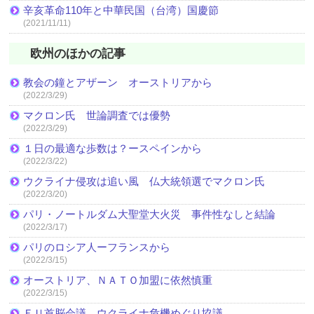
辛亥革命110年と中華民国（台湾）国慶節
(2021/11/11)
欧州のほかの記事
教会の鐘とアザーン オーストリアから
(2022/3/29)
マクロン氏 世論調査では優勢
(2022/3/29)
１日の最適な歩数は？ースペインから
(2022/3/22)
ウクライナ侵攻は追い風 仏大統領選でマクロン氏
(2022/3/20)
パリ・ノートルダム大聖堂大火災 事件性なしと結論
(2022/3/17)
パリのロシア人ーフランスから
(2022/3/15)
オーストリア、ＮＡＴＯ加盟に依然慎重
(2022/3/15)
ＥＵ首脳会議 ウクライナ危機めぐり協議