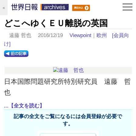
togg
＜
navi
どこへゆくＥＵ離脱の英国
遠藤 哲也 2016/12/19
Viewpoint
｜
欧州
[会員向
け]
日本国際問題研究所特別研究員 遠藤 哲
也
...【全文を読む】
記事の全文をご覧になるには会員登録が必要で
す。