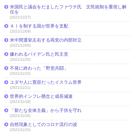
米国民と議会をだましたファウチ氏 文民統制を重視し解
任を
(2021/12/27)
ＡＩを制する国が世界を支配
(2021/12/09)
米中間選挙左右する両党の内部対立
(2021/12/05)
嫌われるバイデン氏と民主党
(2021/11/25)
不発に終わった「野党共闘」
(2021/11/23)
ユダヤ人に寛容だったイスラム世界
(2021/11/21)
世界的インフレ懸念と成長減速
(2021/11/18)
「新たな全体主義」から子供を守れ
(2021/11/16)
自然現象としてのコロナ流行の波
(2021/11/15)