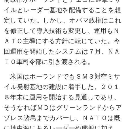
イルとレーダー基地を配備することを想
定していた。しかし、オバマ政権はこれ
を修正して導入技術も変更し、運用もＮ
ＡＴＯ主導にする方針に転じていた。今
回運用を開始したシステムは７月、ＮＡ
ＴＯ軍司令部に引き渡される。
米国はポーランドでもＳＭ３対空ミサ
イル発射基地の建設に着手した。２０１
８年末に運用を開始する見通しであり、
そうなればＭＤはグリーンランドからア
ゾレス諸島までカバーし、ＮＡＴＯは既
に地中海にあるレーダーや艦船に加え