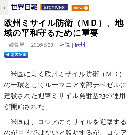
togg
＜
navi
欧州ミサイル防衛（ＭＤ）、地
域の平和守るために重要
編集局 2016/5/23
社説
｜
欧州
米国による欧州ミサイル防衛（ＭＤ）
の一環としてルーマニア南部デベゼルに
建設された迎撃ミサイル発射基地の運用
が開始された。
米国は、ロシアのミサイルを迎撃する
のが目的ではないと説明するが、ロシア