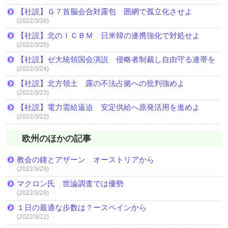
【社説】Ｇ７首脳会合対露包 囲網で孤立化させよ
(2022/3/26)
【社説】北のＩＣＢＭ 日米韓の連携強化で対処せよ
(2022/3/25)
【社説】ゼ大統領国会演説 侵略者制裁し自由守る連帯を
(2022/3/24)
【社説】北方領土 露の不法占拠への批判強めよ
(2022/3/23)
【社説】電力需給逼迫 安定供給へ原発活用を進めよ
(2022/3/22)
欧州のほかの記事
教会の鐘とアザーン オーストリアから
(2022/3/29)
マクロン氏 世論調査では優勢
(2022/3/29)
１日の最適な歩数は？ースペインから
(2022/3/22)