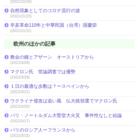
(2021/11/16)
自然現象としてのコロナ流行の波
(2021/11/15)
辛亥革命110年と中華民国（台湾）国慶節
(2021/11/11)
欧州のほかの記事
教会の鐘とアザーン オーストリアから
(2022/3/29)
マクロン氏 世論調査では優勢
(2022/3/29)
１日の最適な歩数は？ースペインから
(2022/3/22)
ウクライナ侵攻は追い風 仏大統領選でマクロン氏
(2022/3/20)
パリ・ノートルダム大聖堂大火災 事件性なしと結論
(2022/3/17)
パリのロシア人ーフランスから
(2022/3/15)