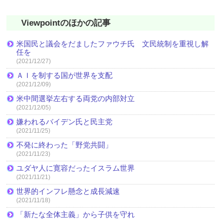
Viewpointのほかの記事
米国民と議会をだましたファウチ氏 文民統制を重視し解
任を
(2021/12/27)
ＡＩを制する国が世界を支配
(2021/12/09)
米中間選挙左右する両党の内部対立
(2021/12/05)
嫌われるバイデン氏と民主党
(2021/11/25)
不発に終わった「野党共闘」
(2021/11/23)
ユダヤ人に寛容だったイスラム世界
(2021/11/21)
世界的インフレ懸念と成長減速
(2021/11/18)
「新たな全体主義」から子供を守れ