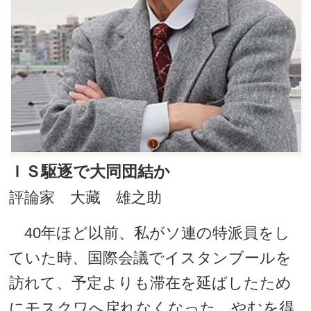
ＩＳ駆逐で大同団結か
評論家 大藏 雄之助
40年ほど以前、私がソ連の特派員をし
ていた時、国際会議でイスタンブールを
訪れて、予定よりも滞在を延ばしたため
にモスクワへ戻れなくなった。やむを得