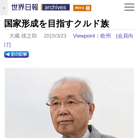
togg
＜
navi
国家形成を目指すクルド族
大藏 雄之助 2015/3/23
Viewpoint
｜
欧州
[会員向
け]