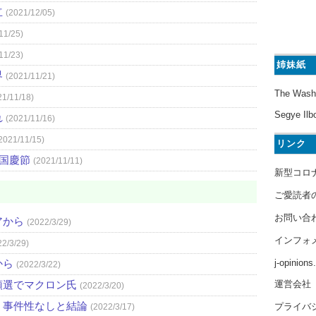
立
(2021/12/05)
11/25)
11/23)
姉妹紙
界
(2021/11/21)
The Wash
21/11/18)
Segye Ilb
れ
(2021/11/16)
2021/11/15)
リンク
）国慶節
(2021/11/11)
新型コロ
ご愛読者
お問い合
アから
(2022/3/29)
インフォ
22/3/29)
j-opinion
から
(2022/3/22)
運営会社
領選でマクロン氏
(2022/3/20)
 事件性なしと結論
プライバ
(2022/3/17)