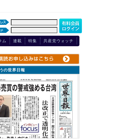
ラム
連載
特集
共産党ウォッチ
ょうの世界日報