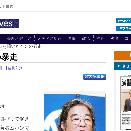
ット書店
プ
海外メディア
メディア批評
国際
政治
沖縄
教育
コ
テロを招いたペンの暴走
の暴走
▼ き
州
[会員向け]
持
都パリで起き
言者ムハンマ