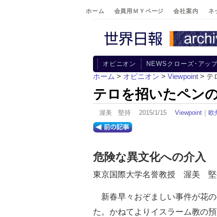
ホーム
会員用ＭＹページ
会社案内
ネ
オピニオン
NEWSクローズ･アッ
ホーム
>
オピニオン
>
Viewpoint
> 
テロを招いたペン
渥美 堅持 2015/1/15
Viewpoint
｜
欧
危険な異文化への介入
東京国際大学名誉教授 渥美 堅
新春早々おぞましい事件が花の
た。かねてよりイスラーム教の預