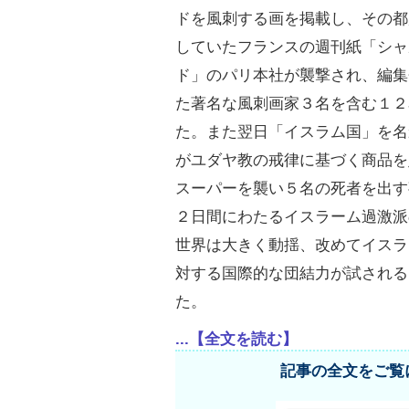
ドを風刺する画を掲載し、その都
していたフランスの週刊紙「シャ
ド」のパリ本社が襲撃され、編集
た著名な風刺画家３名を含む１２
た。また翌日「イスラム国」を名
がユダヤ教の戒律に基づく商品を
スーパーを襲い５名の死者を出す
２日間にわたるイスラーム過激派
世界は大きく動揺、改めてイスラ
対する国際的な団結力が試される
た。
...【全文を読む】
記事の全文をご覧