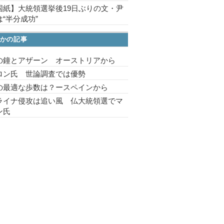
国紙】大統領選挙後19日ぶりの文・尹
“半分成功”
かの記事
の鐘とアザーン オーストリアから
ロン氏 世論調査では優勢
の最適な歩数は？ースペインから
ライナ侵攻は追い風 仏大統領選でマ
ン氏