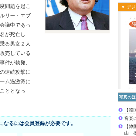
度問題を起こ
▼ デジ
ルリー・エブ
会議中であっ
名が死亡し
乗る男女２人
販売している
事件が勃発、
の連続攻撃に
ーム過激派に
こととなっ
写真のほ
【韓
音楽
になるには会員登録が必要です。
【韓
由 