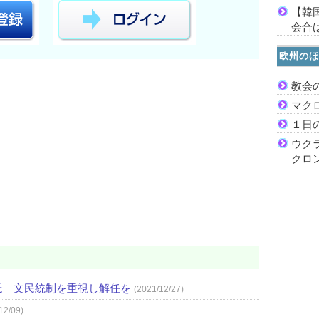
【韓
会合は
欧州のほ
教会
マク
１日
ウク
クロ
氏 文民統制を重視し解任を
(2021/12/27)
12/09)