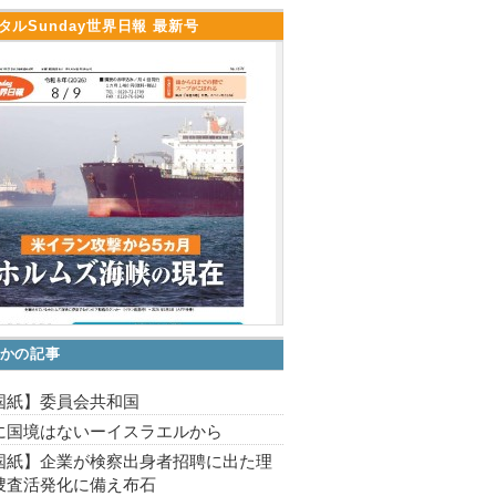
タルSunday世界日報 最新号
かの記事
国紙】委員会共和国
に国境はないーイスラエルから
国紙】企業が検察出身者招聘に出た理
捜査活発化に備え布石