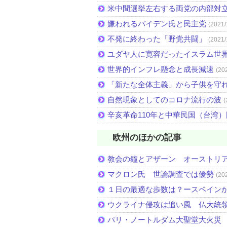
米中間選挙左右する両党の内部対
嫌われるバイデン氏と民主党
(2021/
不発に終わった「野党共闘」
(2021/
ユダヤ人に寛容だったイスラム世
世界的インフレ懸念と成長減速
(20
「新たな全体主義」から子供を守
自然現象としてのコロナ流行の波
(
辛亥革命110年と中華民国（台湾
欧州のほかの記事
教会の鐘とアザーン オーストリ
マクロン氏 世論調査では優勢
(20
１日の最適な歩数は？ースペイン
ウクライナ侵攻は追い風 仏大統
パリ・ノートルダム大聖堂大火災