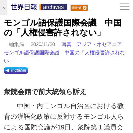
togg
＜
navi
モンゴル語保護国際会議 中国
の「人権侵害許されない」
編集局 2020/11/20
写真
｜
アジア・オセアニア
モンゴル語保護国際会議 中国の「人権侵害許されな
い」
衆院会館で前大統領ら訴え
中国・内モンゴル自治区における教
育の漢語化政策に反対するモンゴル人ら
による国際会議が19日、衆院第１議員会