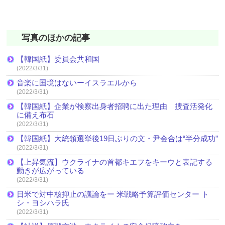
写真のほかの記事
【韓国紙】委員会共和国
(2022/3/31)
音楽に国境はないーイスラエルから
(2022/3/31)
【韓国紙】企業が検察出身者招聘に出た理由 捜査活発化
に備え布石
(2022/3/31)
【韓国紙】大統領選挙後19日ぶりの文・尹会合は“半分成功”
(2022/3/31)
【上昇気流】ウクライナの首都キエフをキーウと表記する
動きが広がっている
(2022/3/31)
日米で対中核抑止の議論をー 米戦略予算評価センター ト
シ・ヨシハラ氏
(2022/3/31)